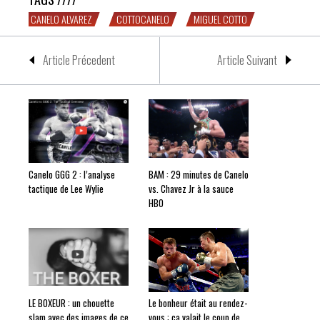
CANELO ALVAREZ
COTTOCANELO
MIGUEL COTTO
Article Précedent
Article Suivant
Canelo GGG 2 : l’analyse
BAM : 29 minutes de Canelo
tactique de Lee Wylie
vs. Chavez Jr à la sauce
HBO
LE BOXEUR : un chouette
Le bonheur était au rendez-
slam avec des images de ce
vous : ça valait le coup de