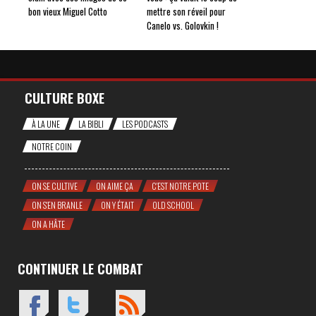
bon vieux Miguel Cotto
mettre son réveil pour
Canelo vs. Golovkin !
CULTURE BOXE
À LA UNE
LA BIBLI
LES PODCASTS
NOTRE COIN
ON SE CULTIVE
ON AIME ÇA
C'EST NOTRE POTE
ON S'EN BRANLE
ON Y ÉTAIT
OLD SCHOOL
ON A HÂTE
CONTINUER LE COMBAT