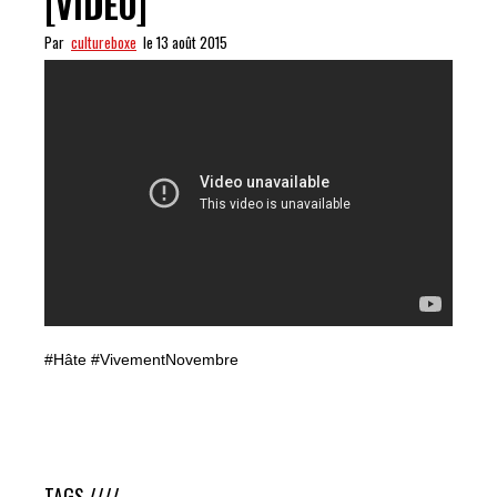
[VIDEO]
Par
cultureboxe
le 13 août 2015
#Hâte #VivementNovembre
Cotto & Canelo, c’est signé [VIDEO]
TAGS ////