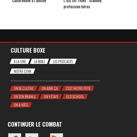
Cultureboxe à l’affiche
L’ŒIL DU TIGRE : Stallone,
profession héros
CULTURE BOXE
À LA UNE
LA BIBLI
LES PODCASTS
NOTRE COIN
ON SE CULTIVE
ON AIME ÇA
C'EST NOTRE POTE
ON S'EN BRANLE
ON Y ÉTAIT
OLD SCHOOL
ON A HÂTE
CONTINUER LE COMBAT