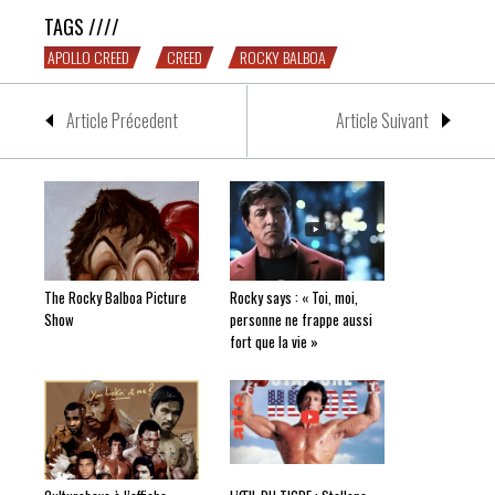
TAGS ////
APOLLO CREED
CREED
ROCKY BALBOA
Article Précedent
Article Suivant
The Rocky Balboa Picture
Rocky says : « Toi, moi,
Show
personne ne frappe aussi
fort que la vie »