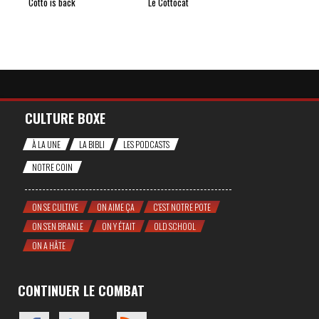
Cotto is back
Le Cottocat
CULTURE BOXE
À LA UNE
LA BIBLI
LES PODCASTS
NOTRE COIN
ON SE CULTIVE
ON AIME ÇA
C'EST NOTRE POTE
ON S'EN BRANLE
ON Y ÉTAIT
OLD SCHOOL
ON A HÂTE
CONTINUER LE COMBAT