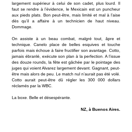
largement supérieur à celui de son cadet, plus lourd. Il
faut se rendre à l’évidence, le Mexicain est un puncheur
aux pieds plats. Bon peut-être, mais limité et mal à l’aise
dès qu’il a affaire à un technicien de haut niveau.
Dommage.
On assiste à un beau combat, malgré tout, âpre et
technique. Canelo place de belles esquives et touche
parfois mais échoue à faire fructifier son avantage. Cotto,
jamais ébranlé, exécute son plan à la perfection. A l’issue
des douze rounds, la fête est gâchée par le pointage des
juges qui voient Alvarez largement devant. Gagnant, peut-
être mais alors de peu. Le match nul n’aurait pas été volé.
Cotto aurait peut-être dû régler les 300 000 dollars
réclamés par la WBC.
La boxe. Belle et désespérante.
NZ, à Buenos Aires.
On s’est enfilé des tacos devant Cotto vs Canelo à
Buenos Aires