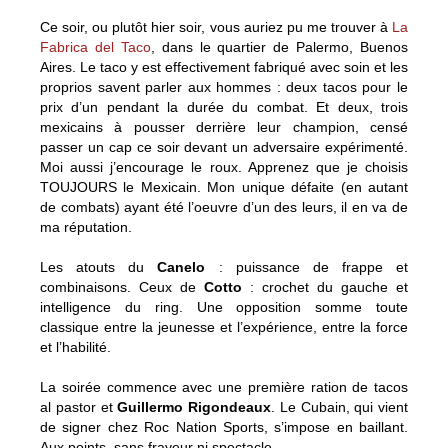
Ce soir, ou plutôt hier soir, vous auriez pu me trouver à
La
Fabrica del Taco
, dans le quartier de Palermo, Buenos
Aires. Le taco y est effectivement fabriqué avec soin et les
proprios savent parler aux hommes : deux tacos pour le
prix d’un pendant la durée du combat. Et deux, trois
mexicains à pousser derrière leur champion, censé
passer un cap ce soir devant un adversaire expérimenté.
Moi aussi j’encourage le roux. Apprenez que je choisis
TOUJOURS le Mexicain. Mon unique défaite (en autant
de combats) ayant été l’oeuvre d’un des leurs, il en va de
ma réputation.
Les atouts du
Canelo
: puissance de frappe et
combinaisons. Ceux de
Cotto
: crochet du gauche et
intelligence du ring. Une opposition somme toute
classique entre la jeunesse et l’expérience, entre la force
et l’habilité.
La soirée commence avec une première ration de tacos
al pastor et
Guillermo Rigondeaux
. Le Cubain, qui vient
de signer chez Roc Nation Sports, s’impose en baillant.
Aux points, sans frayeur ni spectacle.