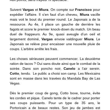
Suivent
Vargas
et
Miura
. On compte sur
Francisco
pour
expédier l’affaire. Il s’en faut d’un cheveu,
Miura
vacille
mais voit le bout du premier round. Le Japonais a de la
ressource. Au 4e, il place un gauche de derrière les
fagots et score le premier knock-down du match. Un beau
duel de frappeurs. Au 9e, quasi aveugle d’un oeil et
largement dominé,
Vargas
envoie valdinguer
Miura
. Le
Japonais se relève pour encaisser une nouvelle pluie de
coups. L’arbitre arrête les frais.
Les choses sérieuses peuvent commencer. La deuxième
ration de tacos ? Oui sans doute ainsi que le combat de la
soirée. Dans son poncho noir,
Canelo
a l’air serein.
Cotto
, tendu. Le public a choisi son camp. Les Mexicains
sont en masse dans les travées du Mandala Bay de Las
Vegas.
Dès le premier coup de gong, Cotto boxe, tourne, évite
les cordes et pique. Canelo tente de le cadrer pour porter
ses coups puissants. Pour un type de 35 ans, le
Portoricain a de beaux restes. Son jeu de jambes est