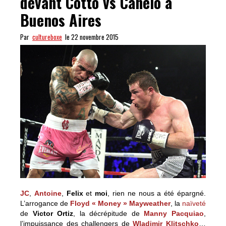
devant Cotto vs Canelo à
Buenos Aires
Par
cultureboxe
le 22 novembre 2015
JC
,
Antoine
,
Felix
et
moi
, rien ne nous a été épargné.
L’arrogance de
Floyd « Money » Mayweather
, la
naïveté
de
Victor Ortiz
, la décrépitude de
Manny Pacquiao
,
l’impuissance des challengers de
Wladimir Klitschko
…