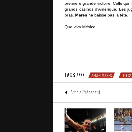
première grande victoire. Celle qui l
grands casinos d’Amérique. Les ju
bras.
Mares
ne baisse pas la tête.
Que viva México!
On s’est envoyé un asado devant S
TAGS ////
ABNER MARES
LEO S
Article Précedent