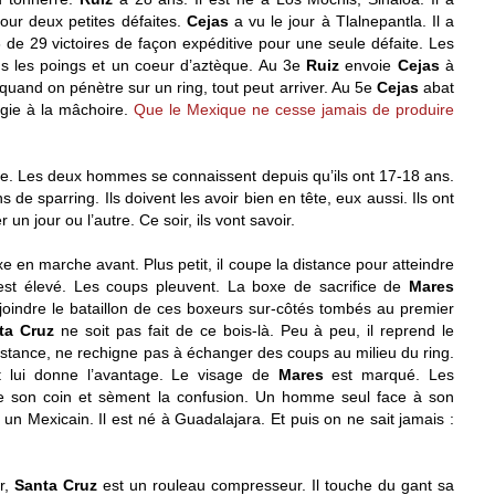
our deux petites défaites.
Cejas
a vu le jour à Tlalnepantla. Il a
de 29 victoires de façon expéditive pour une seule défaite. Les
 les poings et un coeur d’aztèque. Au 3e
Ruiz
envoie
Cejas
à
uand on pénètre sur un ring, tout peut arriver. Au 5e
Cejas
abat
gie à la mâchoire.
Que le Mexique ne cesse jamais de produire
ée. Les deux hommes se connaissent depuis qu’ils ont 17-18 ans.
de sparring. Ils doivent les avoir bien en tête, eux aussi. Ils ont
r un jour ou l’autre. Ce soir, ils vont savoir.
e en marche avant. Plus petit, il coupe la distance pour atteindre
st élevé. Les coups pleuvent. La boxe de sacrifice de
Mares
ejoindre le bataillon de ces boxeurs sur-côtés tombés au premier
ta Cruz
ne soit pas fait de ce bois-là. Peu à peu, il reprend le
distance, ne rechigne pas à échanger des coups au milieu du ring.
 lui donne l’avantage. Le visage de
Mares
est marqué. Les
t de son coin et sèment la confusion. Un homme seul face à son
 un Mexicain. Il est né à Guadalajara. Et puis on ne sait jamais :
r,
Santa Cruz
est un rouleau compresseur. Il touche du gant sa