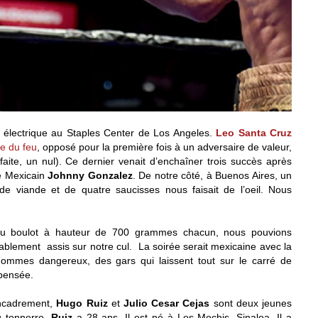
e électrique au Staples Center de Los Angeles.
Leo Santa Cruz
ve du feu
, opposé pour la première fois à un adversaire de valeur,
faite, un nul). Ce dernier venait d’enchaîner trois succès après
re Mexicain
Johnny Gonzalez
. De notre côté, à Buenos Aires, un
e viande et de quatre saucisses nous faisait de l’oeil. Nous
 du boulot à hauteur de 700 grammes chacun, nous pouvions
tablement assis sur notre cul. La soirée serait mexicaine avec la
ommes dangereux, des gars qui laissent tout sur le carré de
 pensée.
encadrement,
Hugo Ruiz
et
Julio Cesar Cejas
sont deux jeunes
u tonnerre.
Ruiz
a 28 ans. Il est né à Los Mochis, Sinaloa. Il a