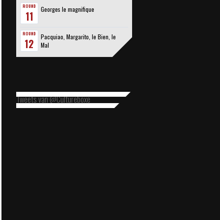
ROUND
Georges le magnifique
11
ROUND
Pacquiao, Margarito, le Bien, le
12
Mal
Tweets van @Cultureboxe