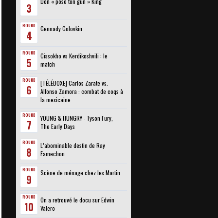
Don « pose ton gun » King
3
ROUND
Gennady Golovkin
4
ROUND
Cissokho vs Kerdikoshvili : le
5
match
ROUND
[TÉLÉBOXE] Carlos Zarate vs.
6
Alfonso Zamora : combat de coqs à
la mexicaine
ROUND
YOUNG & HUNGRY : Tyson Fury,
7
The Early Days
ROUND
L’abominable destin de Ray
8
Famechon
ROUND
Scène de ménage chez les Martin
9
ROUND
On a retrouvé le docu sur Edwin
10
Valero