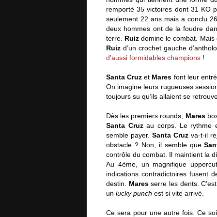
remporté 35 victoires dont 31 KO p
seulement 22 ans mais a conclu 26 
deux hommes ont de la foudre dans
terre.
Ruiz
domine le combat. Mais q
Ruiz
d’un crochet gauche d’antholo
d’aussi formidables champions
!
Santa Cruz
et
Mares
font leur entr
On imagine leurs rugueuses sessions 
toujours su qu’ils allaient se retrouve
Dès les premiers rounds,
Mares
box
Santa Cruz
au corps. Le rythme e
semble payer.
Santa Cruz
va-t-il r
obstacle ? Non, il semble que
San
contrôle du combat. Il maintient la 
Au 4ème, un magnifique uppercut
indications contradictoires fusen
destin.
Mares
serre les dents. C’est
un
lucky punch
est si vite arrivé.
Ce sera pour une autre fois. Ce soi