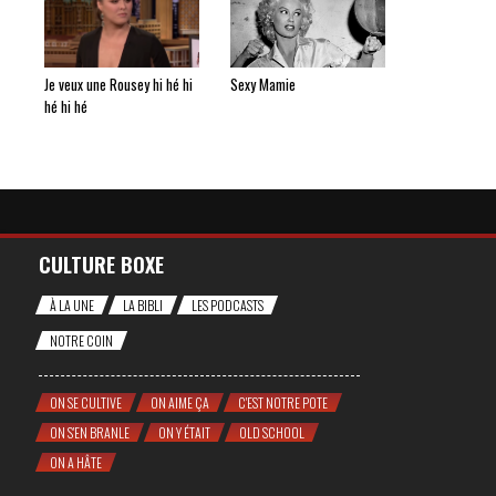
Je veux une Rousey hi hé hi
Sexy Mamie
hé hi hé
CULTURE BOXE
À LA UNE
LA BIBLI
LES PODCASTS
NOTRE COIN
ON SE CULTIVE
ON AIME ÇA
C'EST NOTRE POTE
ON S'EN BRANLE
ON Y ÉTAIT
OLD SCHOOL
ON A HÂTE