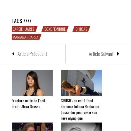
Come on Barbie, let’s go party
TAGS ////
BARBIE JUAREZ
BOXE FÉMININE
CHICAS
MARIANA JUAREZ
Article Précedent
Article Suivant
Fracture nette de l’oeil
CRUSH : on est à fond
droit : Alexa Grasso
derrière Juliana Rocha qui
bosse dur pour vivre son
rêve olympique