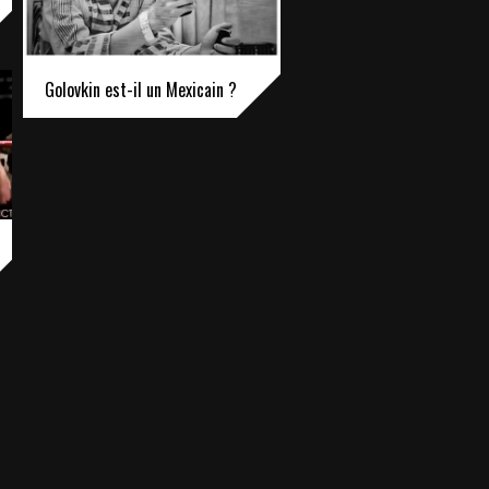
Golovkin est-il un Mexicain ?