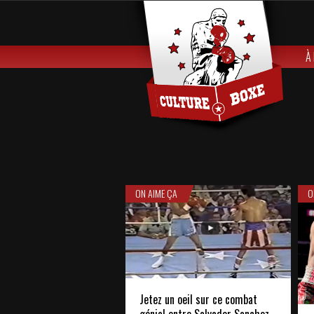
À
ON AIME ÇA
O
Jetez un oeil sur ce combat
génial entre Salvador Sanchez