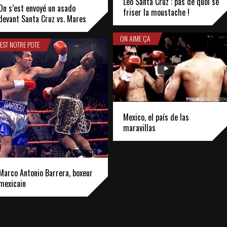
Leo Santa Cruz : pas de quoi se
On s’est envoyé un asado
friser la moustache !
devant Santa Cruz vs. Mares
ON AIME ÇA
'EST NOTRE POTE
Mexico, el país de las
maravillas
Marco Antonio Barrera, boxeur
mexicain