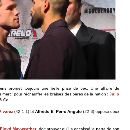
ns promet toujours une belle prise de bec. Une affaire de
s merci pour réchauffer les braises des pères de la nation :
Julio
& Co.
Alvarez
(42-1-1) et
Alfredo El Perro Angulo
(22-3) oppose deux
r
Floyd
Mayweather
, doit prouver qu’il a encaissé la perte de son