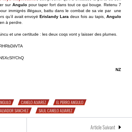
ter sur
Angulo
pour taper fort dans tout ce qui bouge.
Retenu 7
pour immigrés illégaux, battu dans le combat de sa vie par une
ors qu’il avait envoyé
Erislandy Lara
deux fois au tapis,
Angulo
ien à perdre.
aincu et une certitude : les deux coqs vont y laisser des plumes.
GRHRbDilVTA
QN5XcSlYChQ
NZ
 à Vegas
 ANGULO
CANELO ALVAREZ
EL PERRO ANGULO
SALVADOR SANCHEZ
SAUL CANELO ALVAREZ
Article Suivant