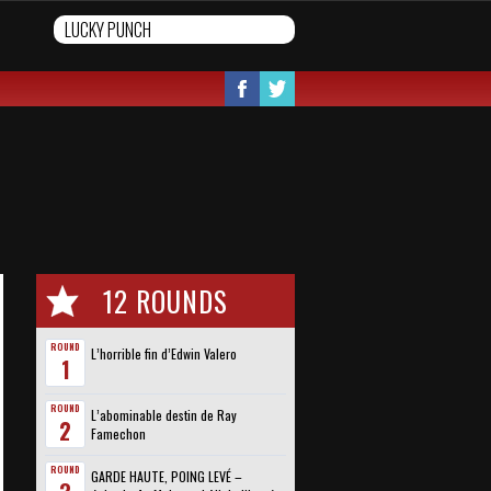
12 ROUNDS
ROUND
L’horrible fin d’Edwin Valero
1
ROUND
L’abominable destin de Ray
2
Famechon
ROUND
GARDE HAUTE, POING LEVÉ –