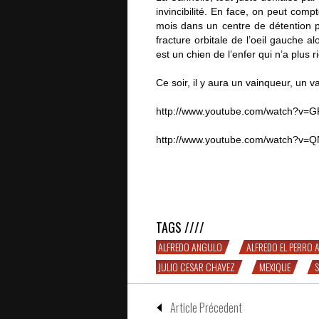
invincibilité. En face, on peut comp
mois dans un centre de détention 
fracture orbitale de l’oeil gauche al
est un chien de l’enfer qui n’a plus r
Ce soir, il y aura un vainqueur, un v
http://www.youtube.com/watch?v=
http://www.youtube.com/watch?v=
Canelo vs. Angulo, combat de coqs
TAGS ////
ALFREDO ANGULO
ALFREDO EL PERRO
JULIO CESAR CHAVEZ
MEXIQUE
Article Précedent