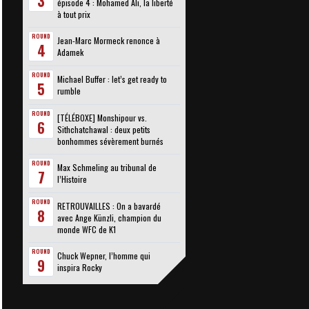
3
épisode 4 : Mohamed Ali, la liberté
à tout prix
ROUND
Jean-Marc Mormeck renonce à
4
Adamek
ROUND
Michael Buffer : let’s get ready to
5
rumble
ROUND
[TÉLÉBOXE] Monshipour vs.
6
Sithchatchawal : deux petits
bonhommes sévèrement burnés
ROUND
Max Schmeling au tribunal de
7
l’Histoire
ROUND
RETROUVAILLES : On a bavardé
8
avec Ange Künzli, champion du
monde WFC de K1
ROUND
Chuck Wepner, l’homme qui
9
inspira Rocky