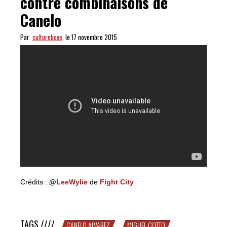
contre combinaisons de
Canelo
Par
cultureboxe
le 17 novembre 2015
Crédits :
@
LeeWylie
de
Fight City
Crochet gauche de Cotto contre combinaisons de Canelo
TAGS ////
CANELO ALVAREZ
MIGUEL COTTO