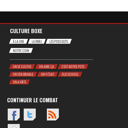
CULTURE BOXE
À LA UNE
LA BIBLI
LES PODCASTS
NOTRE COIN
ON SE CULTIVE
ON AIME ÇA
C'EST NOTRE POTE
ON S'EN BRANLE
ON Y ÉTAIT
OLD SCHOOL
ON A HÂTE
CONTINUER LE COMBAT