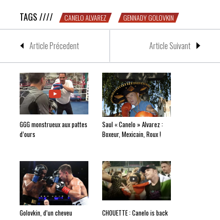
TAGS ////
CANELO ALVAREZ
GENNADY GOLOVKIN
Article Précedent
Article Suivant
GGG monstrueux aux pattes
Saul « Canelo » Alvarez :
d’ours
Boxeur, Mexicain, Roux !
Golovkin, d’un cheveu
CHOUETTE : Canelo is back