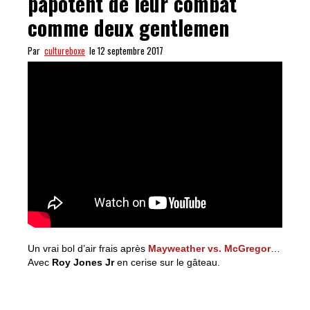
papotent de leur combat
comme deux gentlemen
Par
cultureboxe
le 12 septembre 2017
Un vrai bol d’air frais après
Mayweather vs. McGregor
…
Avec
Roy Jones Jr
en cerise sur le gâteau.
POSÉS, Canelo et GGG papotent de leur combat comme
deux gentlemen