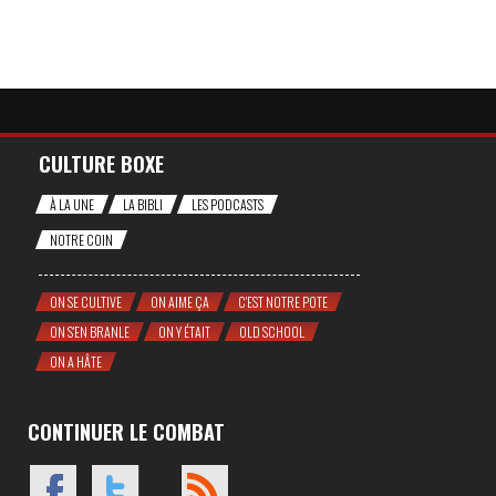
CULTURE BOXE
À LA UNE
LA BIBLI
LES PODCASTS
NOTRE COIN
ON SE CULTIVE
ON AIME ÇA
C'EST NOTRE POTE
ON S'EN BRANLE
ON Y ÉTAIT
OLD SCHOOL
ON A HÂTE
CONTINUER LE COMBAT