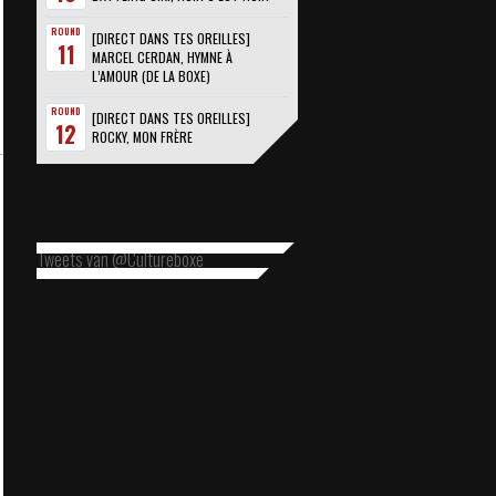
ROUND
[DIRECT DANS TES OREILLES]
11
MARCEL CERDAN, HYMNE À
L’AMOUR (DE LA BOXE)
ROUND
[DIRECT DANS TES OREILLES]
12
ROCKY, MON FRÈRE
Tweets van @Cultureboxe