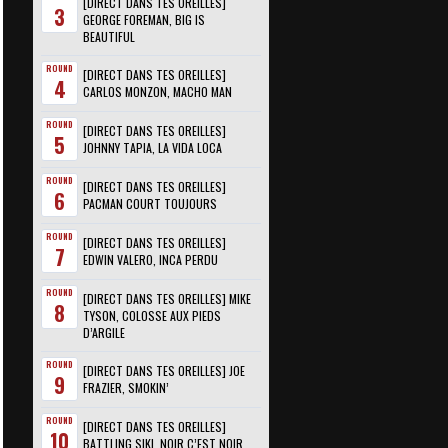
[DIRECT DANS TES OREILLES]
3
GEORGE FOREMAN, BIG IS
BEAUTIFUL
ROUND
[DIRECT DANS TES OREILLES]
4
CARLOS MONZON, MACHO MAN
ROUND
[DIRECT DANS TES OREILLES]
5
JOHNNY TAPIA, LA VIDA LOCA
ROUND
[DIRECT DANS TES OREILLES]
6
PACMAN COURT TOUJOURS
ROUND
[DIRECT DANS TES OREILLES]
7
EDWIN VALERO, INCA PERDU
ROUND
[DIRECT DANS TES OREILLES] MIKE
8
TYSON, COLOSSE AUX PIEDS
D’ARGILE
ROUND
[DIRECT DANS TES OREILLES] JOE
9
FRAZIER, SMOKIN’
ROUND
[DIRECT DANS TES OREILLES]
10
BATTLING SIKI, NOIR C’EST NOIR