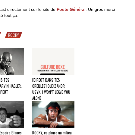
ast directement sur le site du
Poste Général
. Un gros merci
é tout ça.
ROCKY
NS TES
[DIRECT DANS TES
ARVIN HAGLER,
OREILLES] OLEKSANDR
 PEUT
USYK, I WON’T LEAVE YOU
ALONE
Espoirs Blancs
ROCKY, ce phare au milieu