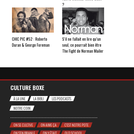
?
CHIC PIC #52 : Roberto
S’il ne fallait en lire qu’un
Duran & George Foreman
seul, ce pourrait bien être
The Fight de Norman Mailer
CULTURE BOXE
À LA UNE
LA BIBLI
LES PODCASTS
NOTRE COIN
ON SE CULTIVE
ON AIME ÇA
C'EST NOTRE POTE
ON S'EN BRANLE
ON Y ÉTAIT
OLD SCHOOL