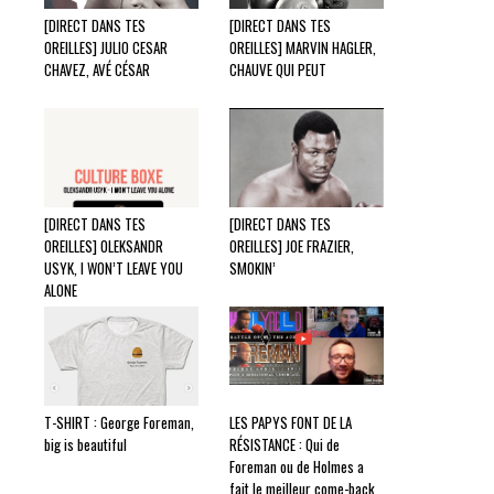
[DIRECT DANS TES
[DIRECT DANS TES
OREILLES] JULIO CESAR
OREILLES] MARVIN HAGLER,
CHAVEZ, AVÉ CÉSAR
CHAUVE QUI PEUT
[DIRECT DANS TES
[DIRECT DANS TES
OREILLES] OLEKSANDR
OREILLES] JOE FRAZIER,
USYK, I WON’T LEAVE YOU
SMOKIN’
ALONE
T-SHIRT : George Foreman,
LES PAPYS FONT DE LA
big is beautiful
RÉSISTANCE : Qui de
Foreman ou de Holmes a
fait le meilleur come-back