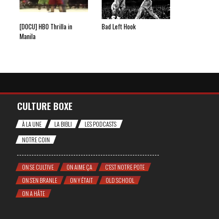
[DOCU] HBO Thrilla in
Bad Left Hook
Manila
CULTURE BOXE
À LA UNE
LA BIBLI
LES PODCASTS
NOTRE COIN
ON SE CULTIVE
ON AIME ÇA
C'EST NOTRE POTE
ON S'EN BRANLE
ON Y ÉTAIT
OLD SCHOOL
ON A HÂTE