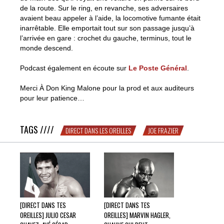
de la route. Sur le ring, en revanche, ses adversaires
avaient beau appeler à l’aide, la locomotive fumante était
inarrêtable. Elle emportait tout sur son passage jusqu’à
l’arrivée en gare : crochet du gauche, terminus, tout le
monde descend.
Podcast également en écoute sur
Le Poste Général
.
Merci À Don King Malone pour la prod et aux auditeurs
pour leur patience…
TAGS ////
DIRECT DANS LES OREILLES
JOE FRAZIER
[DIRECT DANS TES
[DIRECT DANS TES
OREILLES] JULIO CESAR
OREILLES] MARVIN HAGLER,