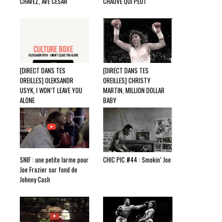
CHAVEZ, AVÉ CÉSAR
CHAUVE QUI PEUT
[DIRECT DANS TES
[DIRECT DANS TES
OREILLES] OLEKSANDR
OREILLES] CHRISTY
USYK, I WON’T LEAVE YOU
MARTIN, MILLION DOLLAR
ALONE
BABY
SNIF : une petite larme pour
CHIC PIC #44 : Smokin’ Joe
Joe Frazier sur fond de
Johnny Cash