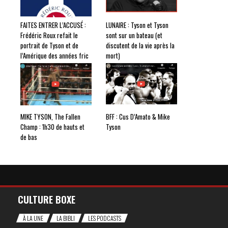
FAITES ENTRER L’ACCUSÉ :
LUNAIRE : Tyson et Tyson
Frédéric Roux refait le
sont sur un bateau (et
portrait de Tyson et de
discutent de la vie après la
l’Amérique des années fric
mort)
MIKE TYSON, The Fallen
BFF : Cus D’Amato & Mike
Champ : 1h30 de hauts et
Tyson
de bas
CULTURE BOXE
À LA UNE
LA BIBLI
LES PODCASTS