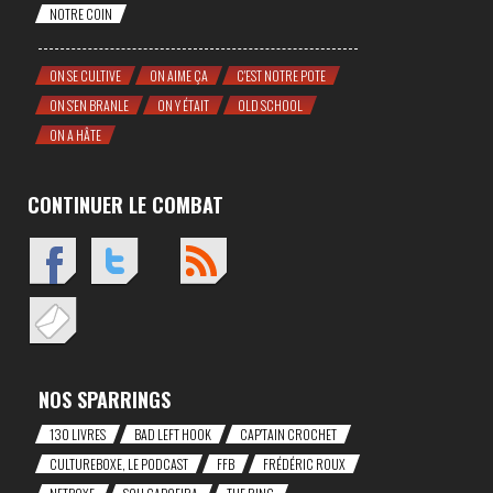
NOTRE COIN
ON SE CULTIVE
ON AIME ÇA
C'EST NOTRE POTE
ON S'EN BRANLE
ON Y ÉTAIT
OLD SCHOOL
ON A HÂTE
CONTINUER LE COMBAT
NOS SPARRINGS
130 LIVRES
BAD LEFT HOOK
CAP'TAIN CROCHET
CULTUREBOXE, LE PODCAST
FFB
FRÉDÉRIC ROUX