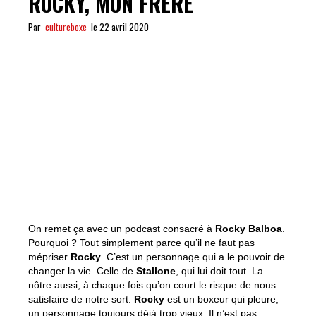
ROCKY, MON FRÈRE
Par
cultureboxe
le 22 avril 2020
On remet ça avec un podcast consacré à
Rocky Balboa
.
Pourquoi ? Tout simplement parce qu’il
ne faut pas
mépriser
Rocky
. C’est un personnage qui a le pouvoir de
changer la vie. Celle de
Stallone
, qui lui doit tout. La
nôtre aussi, à chaque fois qu’on court le risque de nous
satisfaire de notre sort.
Rocky
est un boxeur qui pleure,
un personnage toujours déjà trop vieux. Il n’est pas