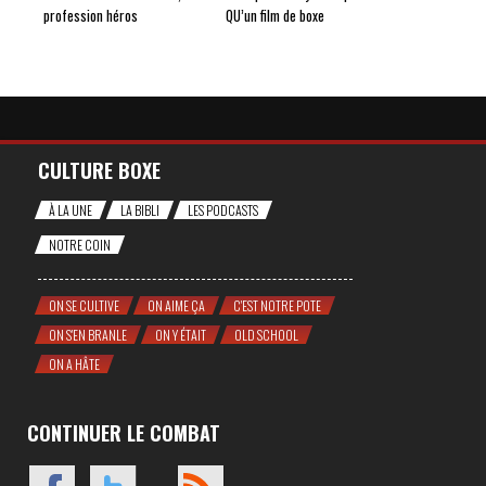
profession héros
QU’un film de boxe
CULTURE BOXE
À LA UNE
LA BIBLI
LES PODCASTS
NOTRE COIN
ON SE CULTIVE
ON AIME ÇA
C'EST NOTRE POTE
ON S'EN BRANLE
ON Y ÉTAIT
OLD SCHOOL
ON A HÂTE
CONTINUER LE COMBAT