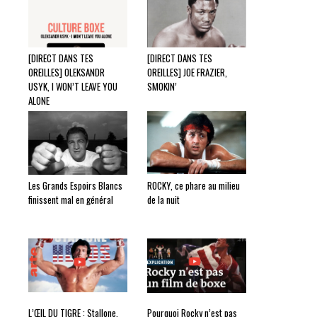
[DIRECT DANS TES
[DIRECT DANS TES
OREILLES] OLEKSANDR
OREILLES] JOE FRAZIER,
USYK, I WON’T LEAVE YOU
SMOKIN’
ALONE
Les Grands Espoirs Blancs
ROCKY, ce phare au milieu
finissent mal en général
de la nuit
L’ŒIL DU TIGRE : Stallone,
Pourquoi Rocky n’est pas