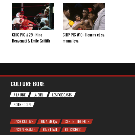
CHIC PIC #29 : Nino
CHIP PIC #10 : Hearns et sa
Benvenuti & Emile Griffith
mama lova
CULTURE BOXE
À LA UNE
LA BIBLI
LES PODCASTS
NOTRE COIN
ON SE CULTIVE
ON AIME ÇA
C'EST NOTRE POTE
ON S'EN BRANLE
ON Y ÉTAIT
OLD SCHOOL