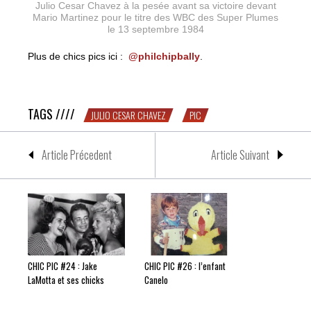
Julio Cesar Chavez à la pesée avant sa victoire devant
Mario Martinez pour le titre des WBC des Super Plumes
le 13 septembre 1984
Plus de chics pics ici :
@philchipbally
.
CHIP PIC #6 : Julio Cesar Chavez
TAGS ////
JULIO CESAR CHAVEZ
PIC
Article Précedent
Article Suivant
CHIC PIC #24 : Jake
CHIC PIC #26 : l’enfant
LaMotta et ses chicks
Canelo