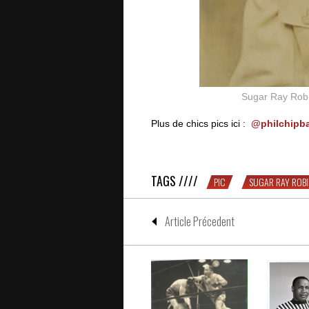
Sugar Ray Robi
Plus de chics pics ici :
@philchipba
CHIC PIC #22 : Sugar Ray Robinso
TAGS ////
PIC
SUGAR RAY ROB
Article Précedent