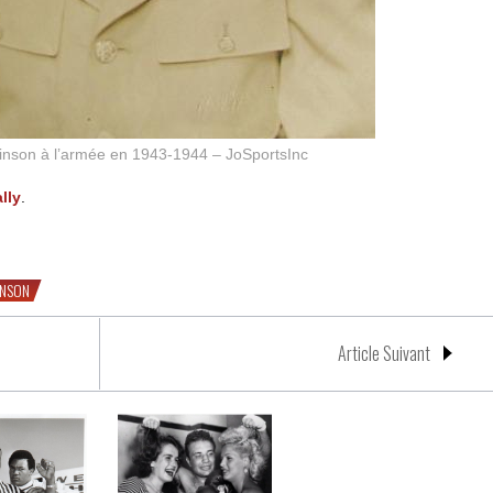
nson à l’armée en 1943-1944 – JoSportsInc
lly
.
n
INSON
Article Suivant