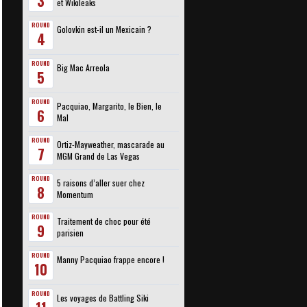
3
et Wikileaks
ROUND
Golovkin est-il un Mexicain ?
4
ROUND
Big Mac Arreola
5
ROUND
Pacquiao, Margarito, le Bien, le
6
Mal
ROUND
Ortiz-Mayweather, mascarade au
7
MGM Grand de Las Vegas
ROUND
5 raisons d’aller suer chez
8
Momentum
ROUND
Traitement de choc pour été
9
parisien
ROUND
Manny Pacquiao frappe encore !
10
ROUND
Les voyages de Battling Siki