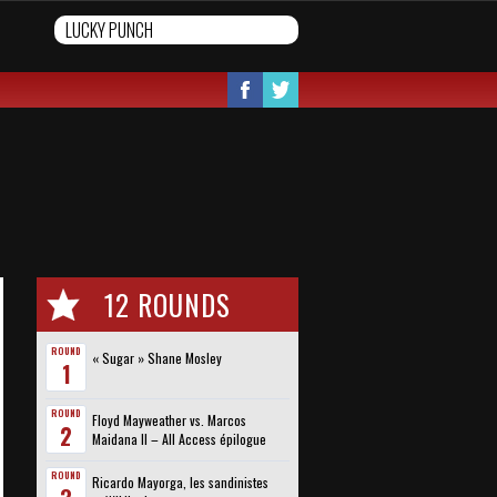
12 ROUNDS
ROUND
« Sugar » Shane Mosley
1
ROUND
Floyd Mayweather vs. Marcos
2
Maidana II – All Access épilogue
ROUND
Ricardo Mayorga, les sandinistes