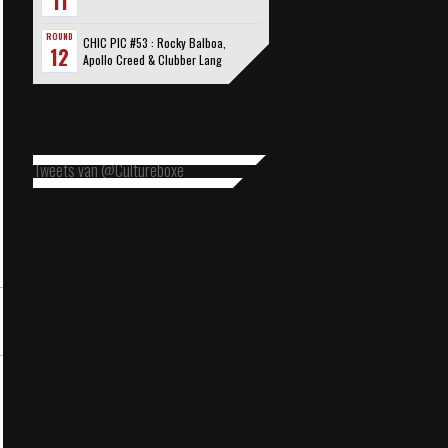
11
ROUND
CHIC PIC #53 : Rocky Balboa,
12
Apollo Creed & Clubber Lang
Tweets van @Cultureboxe