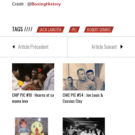
Crédit : @
BoxingHistory
CHIC PIC #38 : Robert DeNiro & Jack LaMotta
TAGS ////
JACK LAMOTTA
PIC
ROBERT DENIRO
Article Précedent
Article Suivant
CHIP PIC #10 : Hearns et sa
CHIC PIC #54 : Joe Louis &
mama lova
Cassius Clay