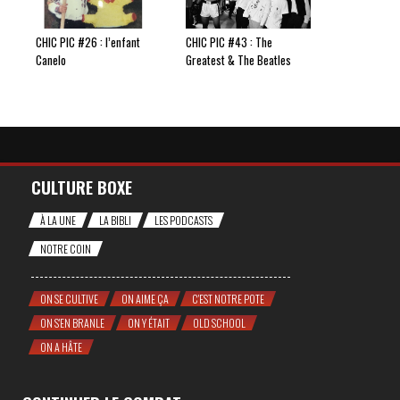
CHIC PIC #26 : l’enfant
CHIC PIC #43 : The
Canelo
Greatest & The Beatles
CULTURE BOXE
À LA UNE
LA BIBLI
LES PODCASTS
NOTRE COIN
ON SE CULTIVE
ON AIME ÇA
C'EST NOTRE POTE
ON S'EN BRANLE
ON Y ÉTAIT
OLD SCHOOL
ON A HÂTE