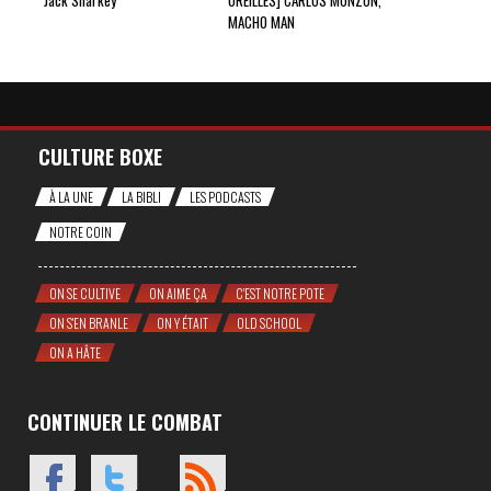
Jack Sharkey
OREILLES] CARLOS MONZON,
MACHO MAN
CULTURE BOXE
À LA UNE
LA BIBLI
LES PODCASTS
NOTRE COIN
ON SE CULTIVE
ON AIME ÇA
C'EST NOTRE POTE
ON S'EN BRANLE
ON Y ÉTAIT
OLD SCHOOL
ON A HÂTE
CONTINUER LE COMBAT