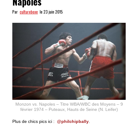
Napoles
Par
cultureboxe
le 23 juin 2015
Monzon vs. Napoles – Titre WBA/WBC des Moyens – 9
février 1974 – Puteaux, Hauts de Seine (N. Leifer)
Plus de chics pics ici :
@philchipbally
.
CHIP PIC #15 : Monzon vs Napoles