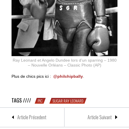
Ray Leonard et Angelo Dundee lors d’un sparring – 1980
– Nouvelle Orléans – Classic Photo (AP)
Plus de chics pics ici :
@philchipbally
.
CHIC PIC #16 : Sugar Ray Leonard
TAGS ////
PIC
SUGAR RAY LEONARD
Article Précedent
Article Suivant