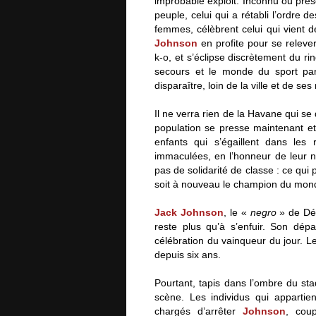
improbable exploit. Inconnu ou presq
peuple, celui qui a rétabli l’ordre 
femmes, célèbrent celui qui vient 
Johnson
en profite pour se releve
k-o, et s’éclipse discrètement du ring
secours et le monde du sport par 
disparaître, loin de la ville et de s
Il ne verra rien de la Havane qui se
population se presse maintenant et
enfants qui s’égaillent dans le
immaculées, en l’honneur de leur n
pas de solidarité de classe : ce qui 
soit à nouveau le champion du mon
Jack Johnson
, le «
negro
» de Dét
reste plus qu’à s’enfuir. Son dépa
célébration du vainqueur du jour. Le 
depuis six ans.
Pourtant, tapis dans l’ombre du s
scène. Les individus qui apparti
chargés d’arrêter
Johnson
, cou