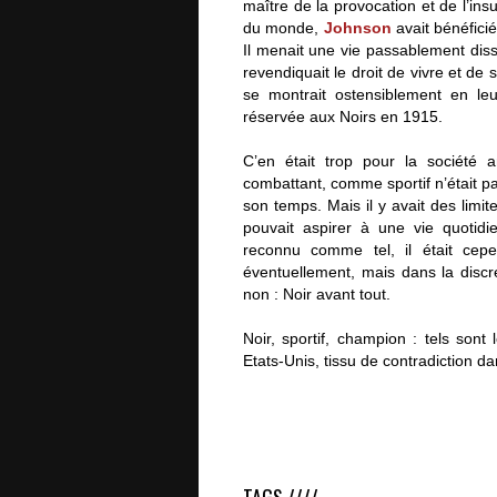
maître de la provocation et de l’in
du monde,
Johnson
avait bénéfici
Il menait une vie passablement disso
revendiquait le droit de vivre et de
se montrait ostensiblement en le
réservée aux Noirs en 1915.
C’en était trop pour la société 
combattant, comme sportif n’était p
son temps. Mais il y avait des limit
pouvait aspirer à une vie quotidi
reconnu comme tel, il était cepen
éventuellement, mais dans la disc
non : Noir avant tout.
Noir, sportif, champion : tels sont
Etats-Unis, tissu de contradiction dan
Le dernier round de Jack Johnson, p