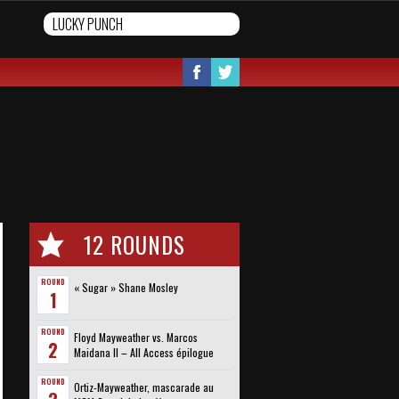
12 ROUNDS
ROUND
« Sugar » Shane Mosley
1
ROUND
Floyd Mayweather vs. Marcos
2
Maidana II – All Access épilogue
ROUND
Ortiz-Mayweather, mascarade au