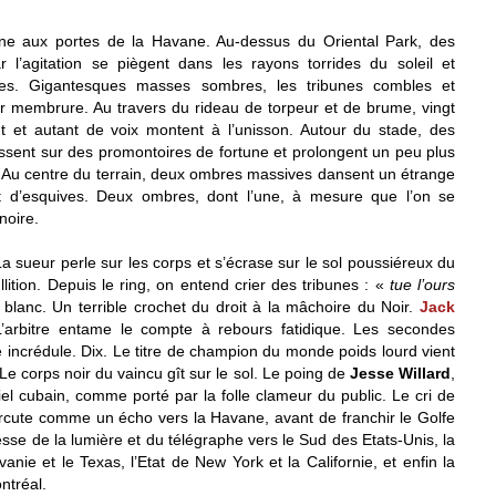
gne aux portes de la Havane. Au-dessus du Oriental Park, des
l’agitation se piègent dans les rayons torrides du soleil et
ques. Gigantesques masses sombres, les tribunes combles et
ur membrure. Au travers du rideau de torpeur et de brume, vingt
nt et autant de voix montent à l’unisson. Autour du stade, des
ssent sur des promontoires de fortune et prolongent un peu plus
. Au centre du terrain, deux ombres massives dansent un étrange
et d’esquives. Deux ombres, dont l’une, à mesure que l’on se
noire.
a sueur perle sur les corps et s’écrase sur le sol poussiéreux du
lition. Depuis le ring, on entend crier des tribunes : «
tue l’ours
lanc. Un terrible crochet du droit à la mâchoire du Noir.
Jack
 L’arbitre entame le compte à rebours fatidique. Les secondes
incrédule. Dix. Le titre de champion du monde poids lourd vient
 Le corps noir du vaincu gît sur le sol. Le poing de
Jesse Willard
,
ciel cubain, comme porté par la folle clameur du public. Le cri de
ercute comme un écho vers la Havane, avant de franchir le Golfe
esse de la lumière et du télégraphe vers le Sud des Etats-Unis, la
vanie et le Texas, l’Etat de New York et la Californie, et enfin la
ntréal.