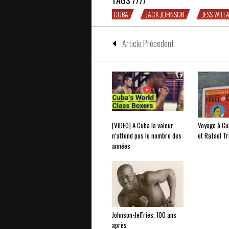
TAGS ////
CUBA
JACK JOHNSON
JESS WILL
Article Précedent
[VIDEO] A Cuba la valeur
Voyage à Cub
n’attend pas le nombre des
et Rafael Tr
années
Johnson-Jeffries, 100 ans
après