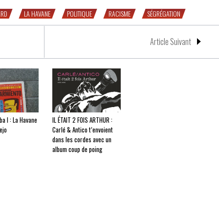
ARD
LA HAVANE
POLITIQUE
RACISME
SÉGRÉGATION
Article Suivant
a I : La Havane
IL ÉTAIT 2 FOIS ARTHUR :
ejo
Carlé & Antico t’envoient
dans les cordes avec un
album coup de poing