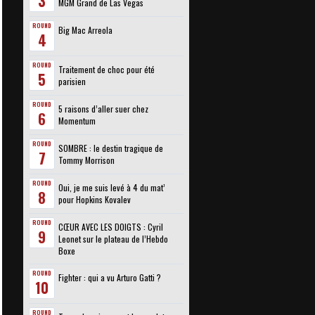
3
MGM Grand de Las Vegas
ROUND
Big Mac Arreola
4
ROUND
Traitement de choc pour été
5
parisien
ROUND
5 raisons d’aller suer chez
6
Momentum
ROUND
SOMBRE : le destin tragique de
7
Tommy Morrison
ROUND
Oui, je me suis levé à 4 du mat’
8
pour Hopkins Kovalev
ROUND
CŒUR AVEC LES DOIGTS : Cyril
9
Leonet sur le plateau de l’Hebdo
Boxe
ROUND
Fighter : qui a vu Arturo Gatti ?
10
ROUND