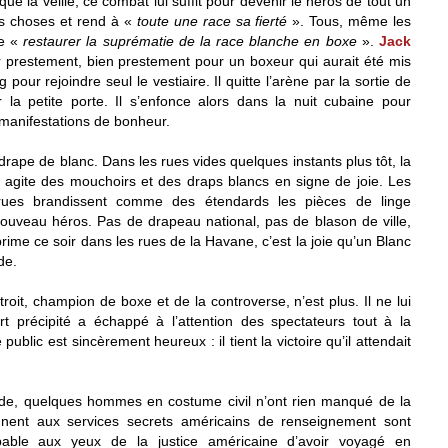
ue la veille, ce combat lui suffit pour devenir le héros de tout un
des choses et rend à «
toute une race sa fierté
». Tous, même les
de «
restaurer la suprématie de la race blanche en boxe
».
Jack
r prestement, bien prestement pour un boxeur qui aurait été mis
 pour rejoindre seul le vestiaire. Il quitte l’arène par la sortie de
la petite porte. Il s’enfonce alors dans la nuit cubaine pour
es manifestations de bonheur.
 drape de blanc. Dans les rues vides quelques instants plus tôt, la
 agite des mouchoirs et des draps blancs en signe de joie. Les
s rues brandissent comme des étendards les pièces de linge
ouveau héros. Pas de drapeau national, pas de blason de ville,
prime ce soir dans les rues de la Havane, c’est la joie qu’un Blanc
de.
roit, champion de boxe et de la controverse, n’est plus. Il ne lui
rt précipité a échappé à l’attention des spectateurs tout à la
public est sincèrement heureux : il tient la victoire qu’il attendait
tade, quelques hommes en costume civil n’ont rien manqué de la
ennent aux services secrets américains de renseignement sont
pable aux yeux de la justice américaine d’avoir voyagé en