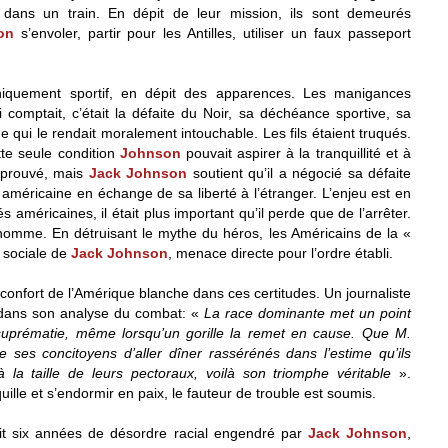
ans un train. En dépit de leur mission, ils sont demeurés
on
s’envoler, partir pour les Antilles, utiliser un faux passeport
 uniquement sportif, en dépit des apparences. Les manigances
i comptait, c’était la défaite du Noir, sa déchéance sportive, sa
 qui le rendait moralement intouchable. Les fils étaient truqués.
tte seule condition
Johnson
pouvait aspirer à la tranquillité et à
s prouvé, mais
Jack Johnson
soutient qu’il a négocié sa défaite
 américaine en échange de sa liberté à l’étranger. L’enjeu est en
tés américaines, il était plus important qu’il perde que de l’arrêter.
r l’homme. En détruisant le mythe du héros, les Américains de la «
e sociale de
Jack Johnson
, menace directe pour l’ordre établi.
 le confort de l’Amérique blanche dans ces certitudes. Un journaliste
 dans son analyse du combat: «
La race dominante met un point
suprématie, même lorsqu’un gorille la remet en cause. Que M.
e ses concitoyens d’aller dîner rassérénés dans l’estime qu’ils
 la taille de leurs pectoraux, voilà son triomphe véritable
».
ille et s’endormir en paix, le fauteur de trouble est soumis.
ait six années de désordre racial engendré par
Jack Johnson
,