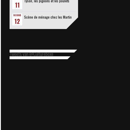
Tyson, les pigeons et les poulets
11
ROUND
Scène de ménage chez les Martin
12
Tweets van @Cultureboxe