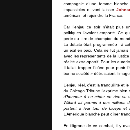
compagnie d’une femme blanche d
impassibles et vont laisser
Johns
américain et rejoindre la France.
Car l’enjeu ce soir n’était plus
politiques l’avaient emporté. Ce qu
perte du titre de champion du monde
La défaite était programmée : à ce
un exil en paix. Cela ne fut jamai
avec les représentants de la justice
réalité extra-sportif. Pour les autori
Il fallait frapper l’icône pour puni
bonne société » détruisaient l’imag
L’enjeu réel, c’est la tranquillité et
du Chicago Tribune l’exprime bien
d’honneur à ne céder en rien sa 
Willard ait permis à des millions d
portent à leur tour de biceps et à
L’Amérique blanche peut dîner tranqu
En filigrane de ce combat, il y av