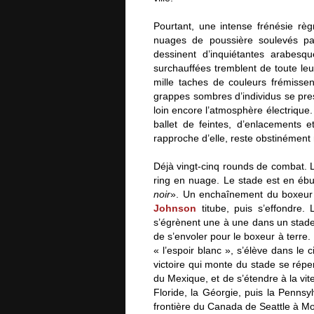
Pourtant, une intense frénésie rè
nuages de poussière soulevés par 
dessinent d’inquiétantes arabes
surchauffées tremblent de toute le
mille taches de couleurs frémisse
grappes sombres d’individus se pre
loin encore l’atmosphère électrique
ballet de feintes, d’enlacements 
rapproche d’elle, reste obstinément 
Déjà vingt-cinq rounds de combat. L
ring en nuage. Le stade est en ébul
noir
». Un enchaînement du boxeur b
Johnson
titube, puis s’effondre.
s’égrènent une à une dans un stade 
de s’envoler pour le boxeur à terre.
« l’espoir blanc », s’élève dans le 
victoire qui monte du stade se rép
du Mexique, et de s’étendre à la vit
Floride, la Géorgie, puis la Pennsyl
frontière du Canada de Seattle à Mo