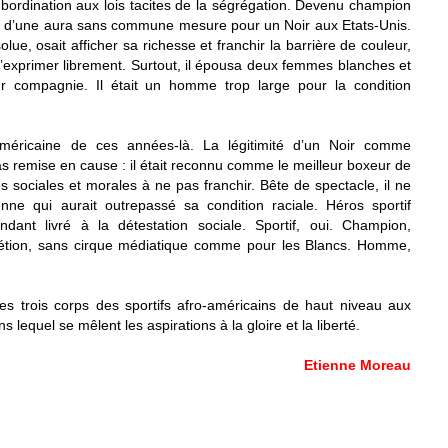
subordination aux lois tacites de la ségrégation. Devenu champion
é d’une aura sans commune mesure pour un Noir aux Etats-Unis.
lue, osait afficher sa richesse et franchir la barrière de couleur,
 s’exprimer librement. Surtout, il épousa deux femmes blanches et
ur compagnie. Il était un homme trop large pour la condition
américaine de ces années-là. La légitimité d’un Noir comme
as remise en cause : il était reconnu comme le meilleur boxeur de
es sociales et morales à ne pas franchir. Bête de spectacle, il ne
enne qui aurait outrepassé sa condition raciale. Héros sportif
dant livré à la détestation sociale. Sportif, oui. Champion,
rétion, sans cirque médiatique comme pour les Blancs. Homme,
 les trois corps des sportifs afro-américains de haut niveau aux
s lequel se mêlent les aspirations à la gloire et la liberté.
Etienne Moreau
remier champion afro-américain de l’Histoire