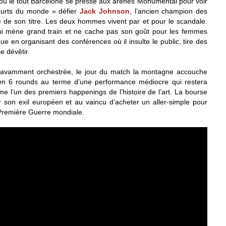
ù le tout Barcelone se presse aux arènes Monumental pour voir
ourts du monde » défier
Jack Johnson
, l’ancien champion des
rte de son titre. Les deux hommes vivent par et pour le scandale.
i mène grand train et ne cache pas son goût pour les femmes
ue en organisant des conférences où il insulte le public, tire des
e dévêtir.
avamment orchestrée, le jour du match la montagne accouche
n 6 rounds au terme d’une performance médiocre qui restera
l’un des premiers happenings de l’histoire de l’art. La bourse
 son exil européen et au vaincu d’acheter un aller-simple pour
 Première Guerre mondiale.