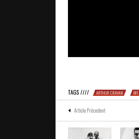
1 boxeur, 1 écrivain – BFF #2 : Jac
TAGS ////
ARTHUR CRAVAN
BFF
Article Précedent