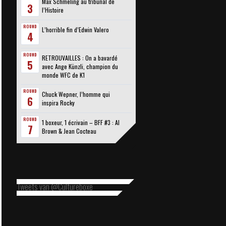
Max Schmeling au tribunal de
3
l’Histoire
ROUND
L’horrible fin d’Edwin Valero
4
ROUND
RETROUVAILLES : On a bavardé
5
avec Ange Künzli, champion du
monde WFC de K1
ROUND
Chuck Wepner, l’homme qui
6
inspira Rocky
ROUND
1 boxeur, 1 écrivain – BFF #3 : Al
7
Brown & Jean Cocteau
Tweets van @Cultureboxe