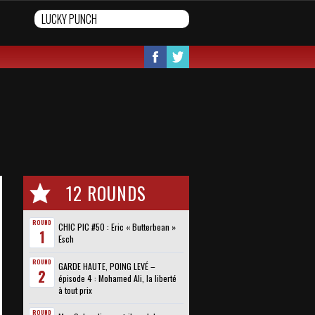
12 ROUNDS
ROUND
CHIC PIC #50 : Eric « Butterbean »
1
Esch
ROUND
GARDE HAUTE, POING LEVÉ –
2
épisode 4 : Mohamed Ali, la liberté
à tout prix
ROUND