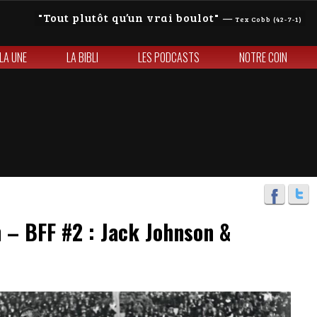
Tout plutôt qu’un vrai boulot
—
Tex Cobb (42-7-1)
 LA UNE
LA BIBLI
LES PODCASTS
NOTRE COIN
in – BFF #2 : Jack Johnson &