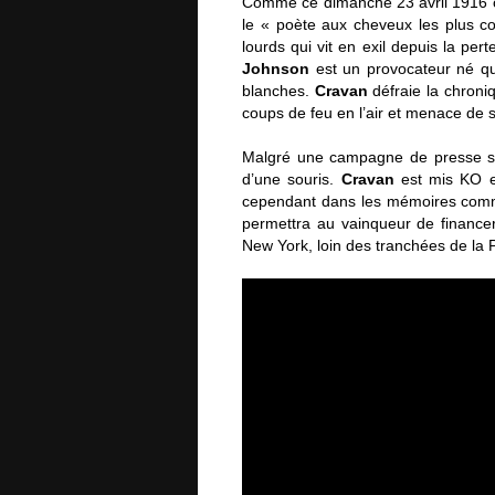
Comme ce dimanche 23 avril 1916 o
le « poète aux cheveux les plus c
lourds qui vit en exil depuis la pe
Johnson
est un provocateur né qu
blanches.
Cravan
défraie la chroniq
coups de feu en l’air et menace de s
Malgré une campagne de presse s
d’une souris.
Cravan
est mis KO e
cependant dans les mémoires comme 
permettra au vainqueur de financer
New York, loin des tranchées de la