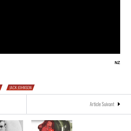
NZ
k Johnson & Arthur Cravan
JACK JOHNSON
Article Suivant