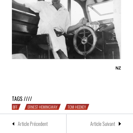
NZ
1 boxeur, 1 écrivain – BFF #8 : Tom Heeney & Ernest
Hemingway
TAGS ////
BFF
ERNEST HEMINGWAY
TOM HEENEY
Article Précedent
Article Suivant