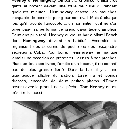
Heeney
et
Hemingway
tombent la chemise, enfilent les
gants et boxent devant une foule de curieux. Pendant
quelques minutes,
Hemingway
chasse les mouches,
incapable de poser le poing sur son rival. Mais à chaque
fois qu’il raconte l’anecdote à un non-initié –et il ne s’en
prive pas-, sa performance prend davantage d’ampleur.
Deux ans plus tard,
Heeney
ouvre un bar à Miami Beach
dont
Hemingway
devient un habitué. Ensemble, ils
organisent des sessions de pêche ou des escapades
secrètes à Cuba. Pour boire.
Hemingway
ne manque
jamais une occasion de présenter
Heeney
à ses proches.
Plus que tous ses livres, l’amitié d’un boxeur, il ne connaît
pas de plus grande fierté. Dans le bar, il y a une
gigantesque affiche du patron, torse nu et poings
dressés, encadrée de deux petites photos d’Ernest
posant avec le produit de sa pêche.
Tom Heeney
en est
très fier, lui aussi.