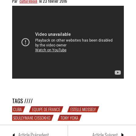
Par
cultureboxe
le 23 février 2016
Tony Yoka à Cuba
TAGS ////
CUBA
EQUIPE DE FRANCE
ESTELLE MOSSELY
SOULEYMANE CISSOKHO
TONY YOKA
Article Précedent
Article Suivant