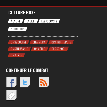
CULTURE BOXE
À LA UNE
LA BIBLI
LES PODCASTS
NOTRE COIN
ON SE CULTIVE
ON AIME ÇA
C'EST NOTRE POTE
ON S'EN BRANLE
ON Y ÉTAIT
OLD SCHOOL
ON A HÂTE
CONTINUER LE COMBAT