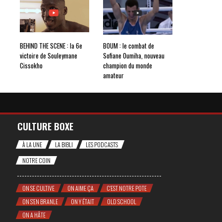
BEHIND THE SCENE : la 6e
BOUM : le combat de
victoire de Souleymane
Sofiane Oumiha, nouveau
Cissokho
champion du monde
amateur
CULTURE BOXE
À LA UNE
LA BIBLI
LES PODCASTS
NOTRE COIN
ON SE CULTIVE
ON AIME ÇA
C'EST NOTRE POTE
ON S'EN BRANLE
ON Y ÉTAIT
OLD SCHOOL
ON A HÂTE