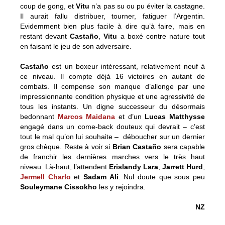
coup de gong, et
Vitu
n’a pas su ou pu éviter la castagne.
Il aurait fallu distribuer, tourner, fatiguer l’Argentin.
Evidemment bien plus facile à dire qu’à faire, mais en
restant devant
Castaño
,
Vitu
a boxé contre nature tout
en faisant le jeu de son adversaire.
Castaño
est un boxeur intéressant, relativement neuf à
ce niveau. Il compte déjà 16 victoires en autant de
combats. Il compense son manque d’allonge par une
impressionnante condition physique et une agressivité de
tous les instants. Un digne successeur du désormais
bedonnant
Marcos Maidana
et d’un
Lucas Matthysse
engagé dans un come-back douteux qui devrait – c’est
tout le mal qu’on lui souhaite – déboucher sur un dernier
gros chèque. Reste à voir si
Brian Castaño
sera capable
de franchir les dernières marches vers le très haut
niveau. Là-haut, l’attendent
Erislandy Lara
,
Jarrett Hurd
,
Jermell Charlo
et
Sadam Ali
. Nul doute que sous peu
Souleymane Cissokho
les y rejoindra.
NZ