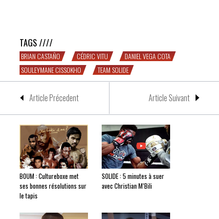
BOULE DE CRISTAL : Cissokho et Castaño prennent date
TAGS ////
BRIAN CASTAÑO
CÉDRIC VITU
DANIEL VEGA COTA
SOULEYMANE CISSOKHO
TEAM SOLIDE
Article Précedent
Article Suivant
BOUM : Cultureboxe met
SOLIDE : 5 minutes à suer
ses bonnes résolutions sur
avec Christian M’Bili
le tapis