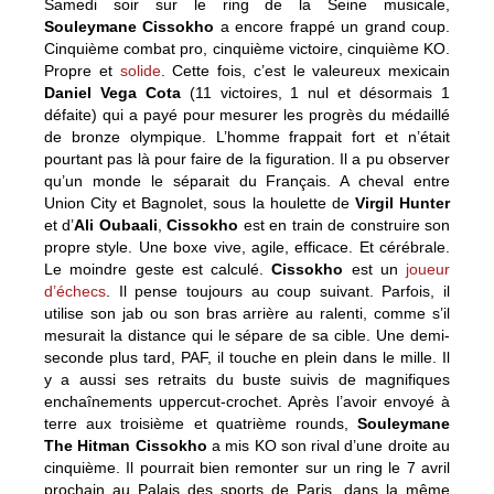
Samedi soir sur le ring de la Seine musicale,
Souleymane Cissokho
a encore frappé un grand coup.
Cinquième combat pro, cinquième victoire, cinquième KO.
Propre et
solide
. Cette fois, c’est le valeureux mexicain
Daniel Vega Cota
(11 victoires, 1 nul et désormais 1
défaite) qui a payé pour mesurer les progrès du médaillé
de bronze olympique. L’homme frappait fort et n’était
pourtant pas là pour faire de la figuration. Il a pu observer
qu’un monde le séparait du Français. A cheval entre
Union City et Bagnolet, sous la houlette de
Virgil Hunter
et d’
Ali Oubaali
,
Cissokho
est en train de construire son
propre style. Une boxe vive, agile, efficace. Et cérébrale.
Le moindre geste est calculé.
Cissokho
est un
joueur
d’échecs
. Il pense toujours au coup suivant. Parfois, il
utilise son jab ou son bras arrière au ralenti, comme s’il
mesurait la distance qui le sépare de sa cible. Une demi-
seconde plus tard, PAF, il touche en plein dans le mille. Il
y a aussi ses retraits du buste suivis de magnifiques
enchaînements uppercut-crochet. Après l’avoir envoyé à
terre aux troisième et quatrième rounds,
Souleymane
The Hitman Cissokho
a mis KO son rival d’une droite au
cinquième. Il pourrait bien remonter sur un ring le 7 avril
prochain au Palais des sports de Paris, dans la même