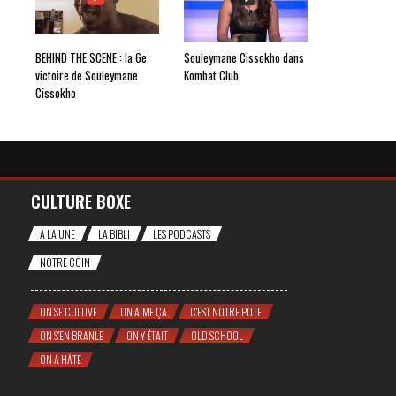
BEHIND THE SCENE : la 6e
Souleymane Cissokho dans
victoire de Souleymane
Kombat Club
Cissokho
CULTURE BOXE
À LA UNE
LA BIBLI
LES PODCASTS
NOTRE COIN
ON SE CULTIVE
ON AIME ÇA
C'EST NOTRE POTE
ON S'EN BRANLE
ON Y ÉTAIT
OLD SCHOOL
ON A HÂTE