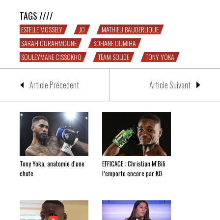
TAGS ////
ESTELLE MOSSELY
JO
MATHIEU BAUDERLIQUE
SARAH OURAHMOUNE
SOFIANE OUMIHA
SOULEYMANE CISSOKHO
TEAM SOLIDE
TONY YOKA
Article Précedent
Article Suivant
Tony Yoka, anatomie d’une
EFFICACE : Christian M’Bili
chute
l’emporte encore par KO