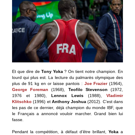
Et que dire de
Tony Yoka
? On tient notre champion. En
lourd qui plus est. La lecture du palmarès olympique des
plus de 91 kg en or laisse pantois :
Joe Frazier
(1964),
George Foreman
(1968),
Teofilo Stevenson
(1972,
1976 et 1980),
Lennox Lewis
(1988),
Vladimir
Klitschko
(1996) et
Anthony Joshua
(2012). C’est dans
les pas de ce dernier, déjà champion du monde IBF, que
le Français a annoncé vouloir marcher. Grand bien lui
fasse.
Pendant la compétition, à défaut d’être brillant,
Yoka
a