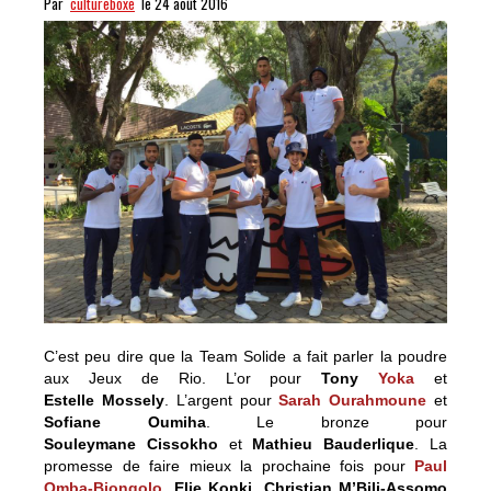
Par
cultureboxe
le 24 août 2016
C’est peu dire que la Team Solide a fait parler la poudre
aux Jeux de Rio. L’or pour
Tony
Yoka
et
Estelle
Mossely
. L’argent pour
Sarah Ourahmoune
et
Sofiane
Oumiha
. Le bronze pour
Souleymane
Cissokho
et
Mathieu
Bauderlique
. La
promesse de faire mieux la prochaine fois pour
Paul
Omba-Biongolo
,
Elie Konki
,
Christian M’Bili-Assomo