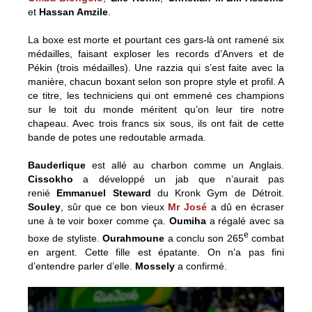
et
Hassan Amzile
.
La boxe est morte et pourtant ces gars-là ont ramené six
médailles, faisant exploser les records d’Anvers et de
Pékin (trois médailles). Une razzia qui s’est faite avec la
manière, chacun boxant selon son propre style et profil. A
ce titre, les techniciens qui ont emmené ces champions
sur le toit du monde méritent qu’on leur tire notre
chapeau. Avec trois francs six sous, ils ont fait de cette
bande de potes une redoutable armada.
Bauderlique
est allé au charbon comme un Anglais.
Cissokho
a développé un jab que n’aurait pas
renié
Emmanuel Steward
du Kronk Gym de Détroit.
Souley
, sûr que ce bon vieux
Mr José
a dû en écraser
une à te voir boxer comme ça.
Oumiha
a régalé avec sa
e
boxe de styliste.
Ourahmoune
a conclu son 265
combat
en argent. Cette fille est épatante. On n’a pas fini
d’entendre parler d’elle.
Mossely
a confirmé.