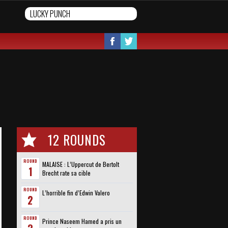
12 ROUNDS
ROUND
MALAISE : L’Uppercut de Bertolt
1
Brecht rate sa cible
ROUND
L’horrible fin d’Edwin Valero
2
ROUND
Prince Naseem Hamed a pris un