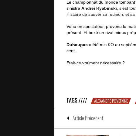
Le championnat du monde tombant à l
sinistre
Andrei Ryabinski
, s’est to
Histoire de sauver sa réunion, et 
Venu en spectateur, prévenu le ma
présent. Et boxé un rival mieux prép
Duhaupas
a été mis KO au septième
cent.
Etait-ce vraiment nécessaire ?
SALE : la défaite de Duhaupas en R
TAGS ////
ALEXANDRE POVETKINE
Article Précedent