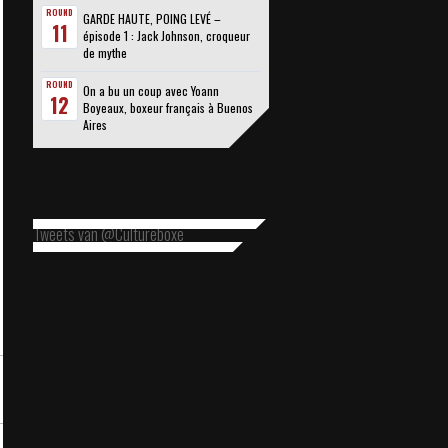
ROUND
GARDE HAUTE, POING LEVÉ –
11
épisode 1 : Jack Johnson, croqueur
de mythe
ROUND
On a bu un coup avec Yoann
12
Boyeaux, boxeur français à Buenos
Aires
Tweets van @Cultureboxe