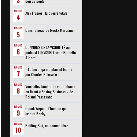
3
peu de poids
ROUND
Ali / Frazier : la guerre totale
4
ROUND
Dans la peau de Rocky Marciano
5
ROUND
DONNONS DE LA VISIBILITÉ au
6
podcast L’INVISIBLE avec Brunello
& Herbi
ROUND
« La boxe, ça me plaisait bien »
7
par Charles Bukowski
ROUND
Vous allez tomber de votre chaise
8
en lisant « Boxing Business » de
Roland Passevant
ROUND
Chuck Wepner, l’homme qui
9
inspira Rocky
ROUND
Battling Siki, un homme libre
10