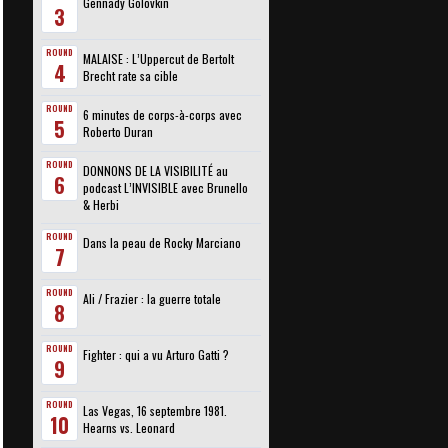
Gennady Golovkin
3
ROUND
MALAISE : L’Uppercut de Bertolt
4
Brecht rate sa cible
ROUND
6 minutes de corps-à-corps avec
5
Roberto Duran
ROUND
DONNONS DE LA VISIBILITÉ au
6
podcast L’INVISIBLE avec Brunello
& Herbi
ROUND
Dans la peau de Rocky Marciano
7
ROUND
Ali / Frazier : la guerre totale
8
ROUND
Fighter : qui a vu Arturo Gatti ?
9
ROUND
Las Vegas, 16 septembre 1981.
10
Hearns vs. Leonard