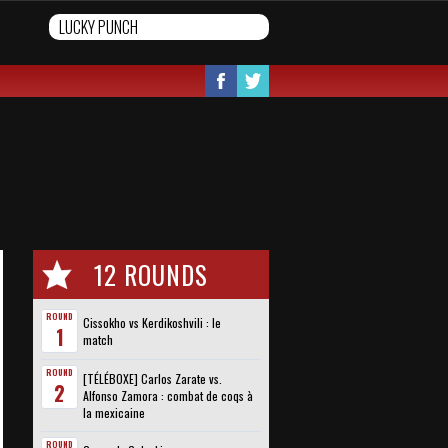
12 ROUNDS
ROUND
Cissokho vs Kerdikoshvili : le
1
match
ROUND
[TÉLÉBOXE] Carlos Zarate vs.
2
Alfonso Zamora : combat de coqs à
la mexicaine
ROUND