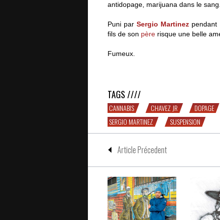
antidopage, marijuana dans le sang
Puni par
Sergio Martinez
pendant 1
fils de son
père
risque une belle am
Fumeux.
Julio Cesar Chavez Fumeur
TAGS ////
CANNABIS
CHAVEZ JR
DOPAGE
SERGIO MARTINEZ
SUSPENSION
Article Précedent