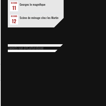
ROUND
Georges le magnifique
11
ROUND
Scène de ménage chez les Martin
12
Tweets van @Cultureboxe