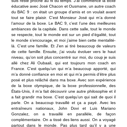
suis resté proche au fil du temps. J’ai commencé la boxe
éducative avec José Chacon et Ousmane, un autre coach
du BAC 9 : on était un groupe d’amis et on voulait avant
tout se faire plaisir. C’est Monsieur José qui m’a donné
l’amour de la boxe. Le BAC 9, c’est l’une des meilleures
ambiances de la capitale. Dans cette salle, tout le monde
se respecte, tout le monde est sur un pied d’égalité, tout
le monde s’encourage, et moi j’aime bien cette mentalité-
là. C’est une famille. Et J’en ai tiré beaucoup de valeurs
de cette famille. Ensuite, j’ai voulu évoluer vers le haut
niveau, qu’on soit plus concentré sur moi, du coup je suis
allé chez Ali Oubaali, qui est toujours mon coach en
France. C’est quelqu’un qui m’a beaucoup apporté, qui
m’a donné confiance en moi et qui m’a permis d’être plus
posé et plus relâché dans ma boxe. Avec son expérience
de la boxe olympique, de la boxe professionnelle, des
États-Unis, il m’a fait découvrir une autre philosophie et il
a fait grandir ma boxe. C’est quelqu’un qui sait de quoi il
parle. On a beaucoup travaillé et ça a payé. Avec les
entraîneurs nationaux, John Dovi et Luis Mariano
Gonzalez, on a travaillé en parallèle, de façon
complémentaire. On a tissé des liens aussi. On a voyagé
partout dans le monde. Pas plus tard qu’il y a une