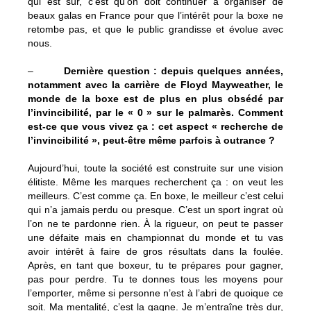
qui est sûr, c’est qu’on doit continuer à organiser de
beaux galas en France pour que l’intérêt pour la boxe ne
retombe pas, et que le public grandisse et évolue avec
nous.
–
Dernière question : depuis quelques années,
notamment avec la carrière de Floyd Mayweather, le
monde de la boxe est de plus en plus obsédé par
l’invincibilité, par le « 0 » sur le palmarès. Comment
est-ce que vous vivez ça : cet aspect « recherche de
l’invincibilité », peut-être même parfois à outrance ?
Aujourd’hui, toute la société est construite sur une vision
élitiste. Même les marques recherchent ça : on veut les
meilleurs. C’est comme ça. En boxe, le meilleur c’est celui
qui n’a jamais perdu ou presque. C’est un sport ingrat où
l’on ne te pardonne rien. À la rigueur, on peut te passer
une défaite mais en championnat du monde et tu vas
avoir intérêt à faire de gros résultats dans la foulée.
Après, en tant que boxeur, tu te prépares pour gagner,
pas pour perdre. Tu te donnes tous les moyens pour
l’emporter, même si personne n’est à l’abri de quoique ce
soit. Ma mentalité, c’est la gagne. Je m’entraîne très dur,