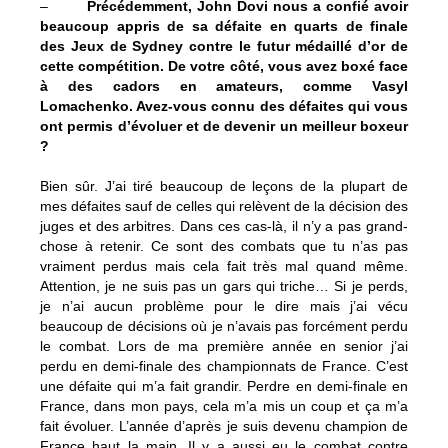
–
Précédemment, John Dovi nous a confié avoir
beaucoup appris de sa défaite en quarts de finale
des Jeux de Sydney contre le futur médaillé d’or de
cette compétition. De votre côté, vous avez boxé face
à des cadors en amateurs, comme Vasyl
Lomachenko. Avez-vous connu des défaites qui vous
ont permis d’évoluer et de devenir un meilleur boxeur
?
Bien sûr. J’ai tiré beaucoup de leçons de la plupart de
mes défaites sauf de celles qui relèvent de la décision des
juges et des arbitres. Dans ces cas-là, il n’y a pas grand-
chose à retenir. Ce sont des combats que tu n’as pas
vraiment perdus mais cela fait très mal quand même.
Attention, je ne suis pas un gars qui triche… Si je perds,
je n’ai aucun problème pour le dire mais j’ai vécu
beaucoup de décisions où je n’avais pas forcément perdu
le combat. Lors de ma première année en senior j’ai
perdu en demi-finale des championnats de France. C’est
une défaite qui m’a fait grandir. Perdre en demi-finale en
France, dans mon pays, cela m’a mis un coup et ça m’a
fait évoluer. L’année d’après je suis devenu champion de
France haut la main. Il y a aussi eu le combat contre