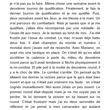
je n’ai pas pu le faire. Même chose une semaine avant le
deuxième tournoi de qualification. Finalement, je fais le
dernier tournoi de qualification et je me qualifie. Puis,
deux semaines avant les Jeux, je me blesse à la main. Un
vrai parcours du combattant. Mais je savais que si je me
qualifiais, j’allais être récompensé par une médaille. Je
l’avais dit aux mecs. Je le sentais au fond de moi. J’ai été
frustré par l’issue du combat. Le mec m’avait déjà battu
deux fois. Il était champion du monde et numéro 1
mondial donc j’avais soif de revanche. Avec Mariano, on
avait mis une tactique en place. On s’était dit qu’on allait
accélérer la cadence à partir du milieu du deuxième
round parce qu’il avait tendance à fléchir physiquement à
la mi-combat. Et pile poil à la moitié du deuxième round, il
y a le choc de tête. Le combat s’arrête. On pensait qu’ils
allaient me donner la victoire parce que le gars était bien
ouvert et que ce n’était pas vraiment ma faute : on s’était
cognés mutuellement. Moi aussi j’étais un peu ouvert. Le
premier round était disputé mais je ne me voyais pas le
perdre. Ils lui donnent la victoire en se basant sur ce
round. C’était frustrant mais j’ai eu deux secondes de
réflexion et j’ai pensé à mes camarades qui avaient