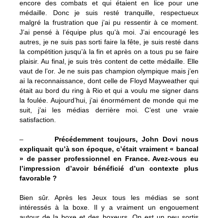
encore des combats et qui étaient en lice pour une
médaille. Donc je suis resté tranquille, respectueux
malgré la frustration que j’ai pu ressentir à ce moment.
J’ai pensé à l’équipe plus qu’à moi. J’ai encouragé les
autres, je ne suis pas sorti faire la fête, je suis resté dans
la compétition jusqu’à la fin et après on a tous pu se faire
plaisir. Au final, je suis très content de cette médaille. Elle
vaut de l’or. Je ne suis pas champion olympique mais j’en
ai la reconnaissance, dont celle de Floyd Mayweather qui
était au bord du ring à Rio et qui a voulu me signer dans
la foulée. Aujourd’hui, j’ai énormément de monde qui me
suit, j’ai les médias derrière moi. C’est une vraie
satisfaction.
–
Précédemment toujours, John Dovi nous
expliquait qu’à son époque, c’était vraiment « bancal
» de passer professionnel en France. Avez-vous eu
l’impression d’avoir bénéficié d’un contexte plus
favorable ?
Bien sûr. Après les Jeux tous les médias se sont
intéressés à la boxe. Il y a vraiment un engouement
autour de la boxe et des boxeurs. On est un peu sortis