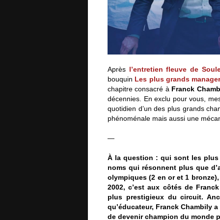
Après
l’entretien fleuve de Sou
bouquin
Les plus grands manager
chapitre consacré à
Franck Chamb
décennies. En exclu pour vous, me
quotidien d’un des plus grands cham
phénoménale mais aussi une mécaniq
—
À la question : qui sont les plus
noms qui résonnent plus que d’a
olympiques (2 en or et 1 bronze),
2002, c’est aux côtés de Franck 
plus prestigieux du circuit. An
qu’éducateur, Franck Chambily a 
de devenir champion du monde pa