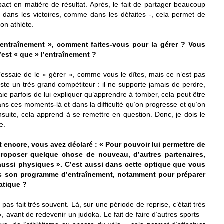
act en matière de résultat. Après, le fait de partager beaucoup
 dans les victoires, comme dans les défaites -, cela permet de
on athlète.
 l’entraînement », comment faites-vous pour la gérer ? Vous
’est « que » l’entraînement ?
 j’essaie de le « gérer », comme vous le dîtes, mais ce n’est pas
ste un très grand compétiteur : il ne supporte jamais de perdre,
saie parfois de lui expliquer qu’apprendre à tomber, cela peut être
ans ces moments-là et dans la difficulté qu’on progresse et qu’on
suite, cela apprend à se remettre en question. Donc, je dois le
e.
 encore, vous avez déclaré : « Pour pouvoir lui permettre de
i proposer quelque chose de nouveau, d’autres partenaires,
aussi physiques ». C’est aussi dans cette optique que vous
ns son programme d’entraînement, notamment pour préparer
atique ?
 pas fait très souvent. Là, sur une période de reprise, c’était très
», avant de redevenir un judoka. Le fait de faire d’autres sports –