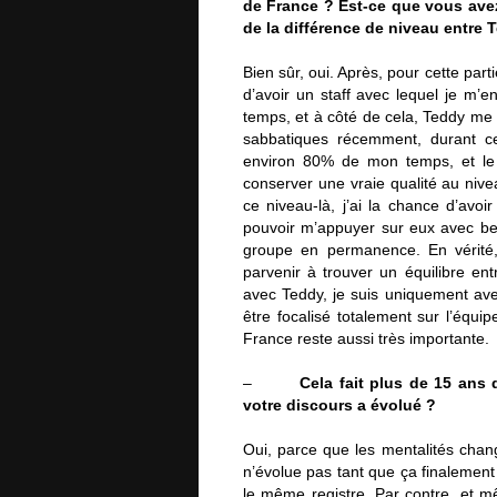
de France ? Est-ce que vous avez
de la différence de niveau entre T
Bien sûr, oui. Après, pour cette part
d’avoir un staff avec lequel je m’
temps, et à côté de cela, Teddy m
sabbatiques récemment, durant ce
environ 80% de mon temps, et le
conserver une vraie qualité au nive
ce niveau-là, j’ai la chance d’av
pouvoir m’appuyer sur eux avec bea
groupe en permanence. En vérité,
parvenir à trouver un équilibre e
avec Teddy, je suis uniquement avec
être focalisé totalement sur l’équi
France reste aussi très importante.
–
Cela fait plus de 15 ans
votre discours a évolué ?
Oui, parce que les mentalités chang
n’évolue pas tant que ça finalement 
le même registre. Par contre, et mê