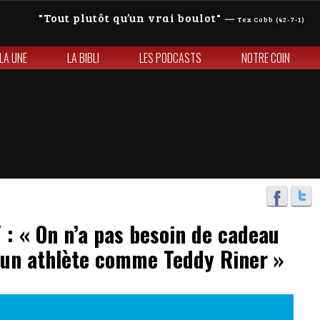
Tout plutôt qu’un vrai boulot
—
Tex Cobb (42-7-1)
 LA UNE
LA BIBLI
LES PODCASTS
NOTRE COIN
 « On n’a pas besoin de cadeau
 un athlète comme Teddy Riner »