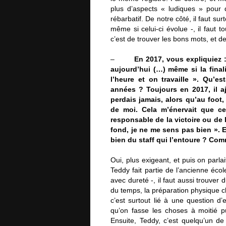
plus d’aspects « ludiques » pour
rébarbatif. De notre côté, il faut sur
même si celui-ci évolue -, il faut t
c’est de trouver les bons mots, et d
–
En 2017, vous expliquiez 
aujourd’hui (…) même si la final
l’heure et on travaille ». Qu’e
années ? Toujours en 2017, il aj
perdais jamais, alors qu’au foot
de moi. Cela m’énervait que ce
responsable de la victoire ou de 
fond, je ne me sens pas bien ». 
bien du staff qui l’entoure ? C
Oui, plus exigeant, et puis on parl
Teddy fait partie de l’ancienne école
avec dureté -, il faut aussi trouver
du temps, la préparation physique c
c’est surtout lié à une question d’
qu’on fasse les choses à moitié p
Ensuite, Teddy, c’est quelqu’un d