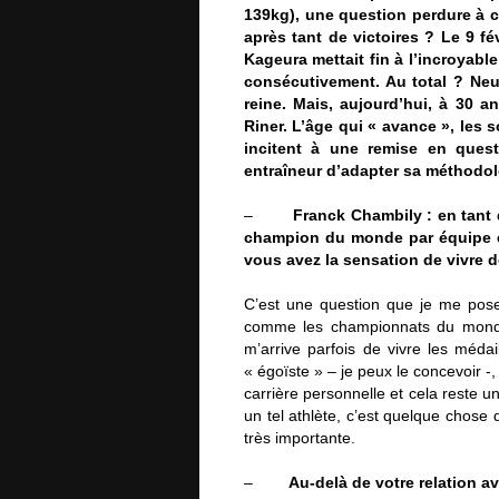
139kg), une question perdure à 
après tant de victoires ? Le 9 fé
Kageura mettait fin à l’incroyabl
consécutivement. Au total ? Neu
reine. Mais, aujourd’hui, à 30 
Riner. L’âge qui « avance », les 
incitent à une remise en quest
entraîneur d’adapter sa méthodolo
–
Franck Chambily : en tant 
champion du monde par équipe en
vous avez la sensation de vivre d
C’est une question que je me pose
comme les championnats du monde,
m’arrive parfois de vivre les méda
« égoïste » – je peux le concevoir -
carrière personnelle et cela reste un
un tel athlète, c’est quelque chose 
très importante.
–
Au-delà de votre relation av