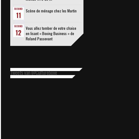
ROUND
Scène de ménage chez les Martin
11
ROUND
Vous allez tomber de votre chaise
12
en lisant « Boxing Business » de
Roland Passevant
Tweets van @Cultureboxe