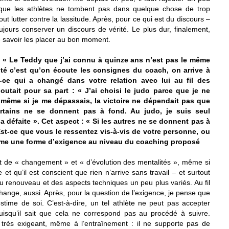
 que les athlètes ne tombent pas dans quelque chose de trop
tout lutter contre la lassitude. Après, pour ce qui est du discours –
oujours conserver un discours de vérité. Le plus dur, finalement,
e savoir les placer au bon moment.
: « Le Teddy que j’ai connu à quinze ans n’est pas le même
ité c’est qu’on écoute les consignes du coach, on arrive à
st-ce qui a changé dans votre relation avec lui au fil des
outait pour sa part : « J’ai choisi le judo parce que je ne
, même si je me dépassais, la victoire ne dépendait pas que
rtains ne se donnent pas à fond. Au judo, je suis seul
la défaite ». Cet aspect : « Si les autres ne se donnent pas à
Est-ce que vous le ressentez vis-à-vis de votre personne, ou
omme une forme d’exigence au niveau du coaching proposé
ait de « changement » et « d’évolution des mentalités », même si
 et qu’il est conscient que rien n’arrive sans travail – et surtout
 du renouveau et des aspects techniques un peu plus variés. Au fil
hange, aussi. Après, pour la question de l’exigence, je pense que
estime de soi. C’est-à-dire, un tel athlète ne peut pas accepter
uisqu’il sait que cela ne correspond pas au procédé à suivre.
e très exigeant, même à l’entraînement : il ne supporte pas de