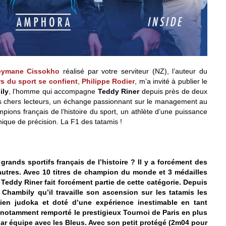
leymane Cissokho
réalisé par votre serviteur (NZ), l’auteur du
s du sport se confient
,
Philippe Rodier
, m’a invité à publier le
ily
, l’homme qui accompagne
Teddy Riner
depuis près de deux
s chers lecteurs, un échange passionnant sur le management au
pions français de l’histoire du sport, un athlète d’une puissance
ue de précision. La F1 des tatamis !
 grands sportifs français de l’histoire ? Il y a forcément des
utres. Avec 10 titres de champion du monde et 3 médailles
 Teddy Riner fait forcément partie de cette catégorie. Depuis
Chambily qu’il travaille son ascension sur les tatamis les
cien judoka et doté d’une expérience inestimable en tant
notamment remporté le prestigieux Tournoi de Paris en plus
r équipe avec les Bleus. Avec son petit protégé (2m04 pour