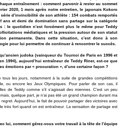
chaque entraînement : comment parvenir à rester au sommet
vrier 2020, 1 mois après notre entretien, le japonais Kokoro
e série d’invincibilité de son athlète : 154 combats remportés
f ans et demi de domination sans partage sur la catégorie
ans : le quotidien n’est forcément plus le même pour Teddy
sollicitations médiatiques et la pression autour de son statut
ion permanente. Dans cette situation, c’est donc à son
gie pour lui permettre de continuer à rencontrer le succès.
qu’ancien judoka (vainqueur du Tournoi de Paris en 1996 et
 1994), aujourd’hui entraîneur de Teddy Riner, est-ce que
es émotions par « procuration », d’une certaine façon ?
 tous les jours, notamment à la suite de grandes compétitions
 ou encore les Jeux Olympiques. Pour parler de son cas, il
illes de Teddy comme s’il s’agissait des miennes. C’est un peu
, mais, quelque part, je n’ai pas été un grand champion durant ma
 regret. Aujourd’hui, le fait de pouvoir partager des victoires avec
de très fort quand on est entraîneur. La sensation de partage est
ec lui, comment gérez-vous votre travail à la tête de l’équipe