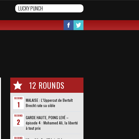
12 ROUNDS
ROUND
MALAISE : L’Uppercut de Bertolt
1
Brecht rate sa cible
ROUND
GARDE HAUTE, POING LEVÉ –
2
épisode 4 : Mohamed Ali, la liberté
à tout prix
ROUND