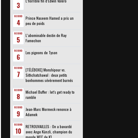
L’horrible fin d’Edwin Valero
3
ROUND
Prince Naseem Hamed a pris un
4
peu de poids
ROUND
L’abominable destin de Ray
5
Famechon
ROUND
Les pigeons de Tyson
6
ROUND
[TÉLÉBOXE] Monshipour vs.
7
Sithchatchawal : deux petits
bonhommes sévèrement burnés
ROUND
Michael Buffer : let’s get ready to
8
rumble
ROUND
Jean-Marc Mormeck renonce à
9
Adamek
ROUND
RETROUVAILLES : On a bavardé
10
avec Ange Künzli, champion du
monde WFC de K1