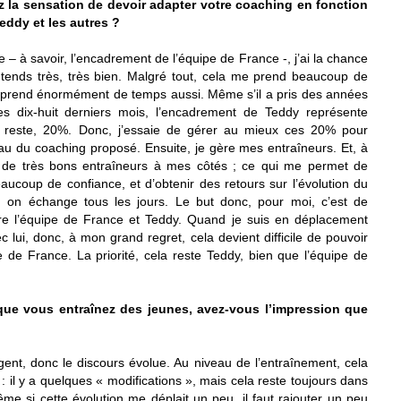
 la sensation de devoir adapter votre coaching en fonction
eddy et les autres ?
ie – à savoir, l’encadrement de l’équipe de France -, j’ai la chance
entends très, très bien. Malgré tout, cela me prend beaucoup de
e prend énormément de temps aussi. Même s’il a pris des années
s dix-huit derniers mois, l’encadrement de Teddy représente
 reste, 20%. Donc, j’essaie de gérer au mieux ces 20% pour
au du coaching proposé. Ensuite, je gère mes entraîneurs. Et, à
oir de très bons entraîneurs à mes côtés ; ce qui me permet de
ucoup de confiance, et d’obtenir des retours sur l’évolution du
 on échange tous les jours. Le but donc, pour moi, c’est de
ntre l’équipe de France et Teddy. Quand je suis en déplacement
 lui, donc, à mon grand regret, cela devient difficile de pouvoir
pe de France. La priorité, cela reste Teddy, bien que l’équipe de
 que vous entraînez des jeunes, avez-vous l’impression que
ent, donc le discours évolue. Au niveau de l’entraînement, cela
: il y a quelques « modifications », mais cela reste toujours dans
me si cette évolution me déplait un peu, il faut rajouter un peu