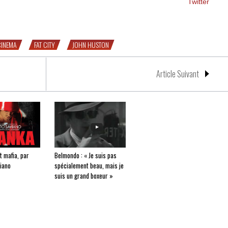
Twitter
CINEMA
FAT CITY
JOHN HUSTON
Article Suivant
t mafia, par
Belmondo : « Je suis pas
iano
spécialement beau, mais je
suis un grand boxeur »