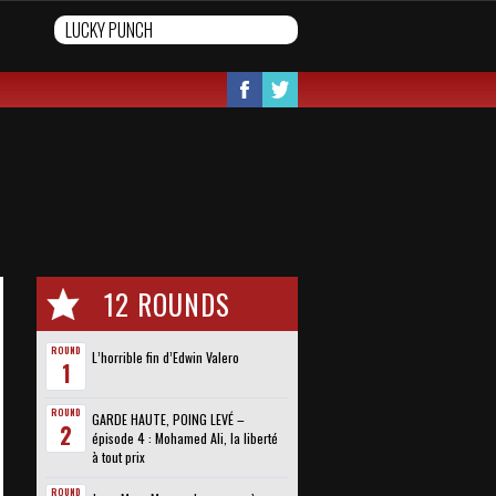
12 ROUNDS
ROUND
L’horrible fin d’Edwin Valero
1
ROUND
GARDE HAUTE, POING LEVÉ –
2
épisode 4 : Mohamed Ali, la liberté
à tout prix
ROUND