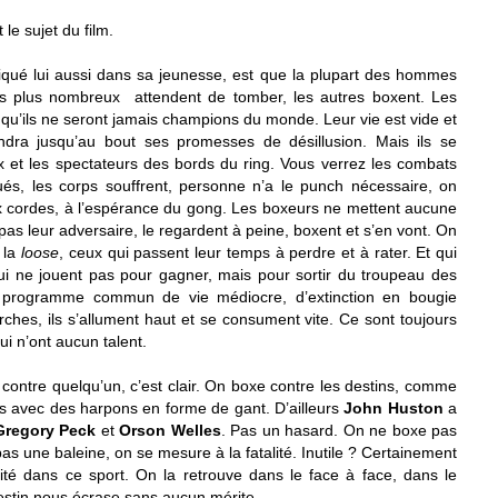
le sujet du film.
tiqué lui aussi dans sa jeunesse, est que la plupart des hommes
es plus nombreux attendent de tomber, les autres boxent. Les
qu’ils ne seront jamais champions du monde. Leur vie est vide et
iendra jusqu’au bout ses promesses de désillusion. Mais ils se
eux et les spectateurs des bords du ring. Vous verrez les combats
gués, les corps souffrent, personne n’a le punch nécessaire, on
x cordes, à l’espérance du gong. Les boxeurs ne mettent aucune
nt pas leur adversaire, le regardent à peine, boxent et s’en vont. On
 la
loose
, ceux qui passent leur temps à perdre et à rater. Et qui
ui ne jouent pas pour gagner, mais pour sortir du troupeau des
programme commun de vie médiocre, d’extinction en bougie
ches, ils s’allument haut et se consument vite. Ce sont toujours
i n’ont aucun talent.
 contre quelqu’un, c’est clair. On boxe contre les destins, comme
s avec des harpons en forme de gant. D’ailleurs
John Huston
a
Gregory Peck
et
Orson Welles
. Pas un hasard. On ne boxe pas
s une baleine, on se mesure à la fatalité. Inutile ? Certainement
nité dans ce sport. On la retrouve dans le face à face, dans le
estin nous écrase sans aucun mérite.