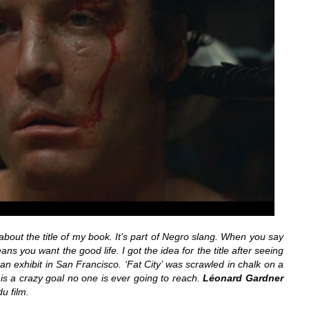
bout the title of my book. It’s part of Negro slang. When you say
ans you want the good life. I got the idea for the title after seeing
n exhibit in San Francisco. ‘Fat City’ was scrawled in chalk on a
ty is a crazy goal no one is ever going to reach.
Léonard Gardner
u film.