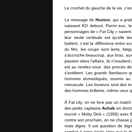
Le crochet du gauche de la vie, c’est 
Le message de
Huston
, qui a pra
naissent KO debout. Parmi eux, l
personnages de « Fat City » savent 
leur seule certitude est qu’elle t
battent, c’est la différence entre 
du film, les coups sont lents, fati
s’accroche beaucoup, aux bras, au
passion dans l’affaire, ils n’insulte
est au rendez-vous des princes de
s’entêtent. Les grands flambeurs q
hommes domestiqués, soumis au 
minuscule. Les boxeurs sont des tor
des hommes brillants, même ceux qu
À Fat city, on ne livre pas un match
des petits capitaine
Achab
en short
tourné « Moby Dick » (1956) avec
contre son prochain, on ne chasse pa
mais digne. Il est question de dig
combat à arme égale alors que le d