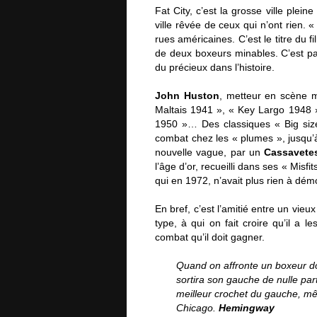
Fat City, c’est la grosse ville plein
ville rêvée de ceux qui n’ont rien. 
rues américaines. C’est le titre du fi
de deux boxeurs minables. C’est pas 
du précieux dans l’histoire.
John Huston
, metteur en scène m
Maltais 1941 », « Key Largo 1948 »
1950 »… Des classiques « Big size
combat chez les « plumes », jusqu’à 
nouvelle vague, par un
Cassavete
l’âge d’or, recueilli dans ses « Misfi
qui en 1972, n’avait plus rien à dé
En bref, c’est l’amitié entre un vie
type, à qui on fait croire qu’il a 
combat qu’il doit gagner.
Quand on affronte un boxeur dot
sortira son gauche de nulle par
meilleur crochet du gauche, mêm
Chicago.
Hemingway