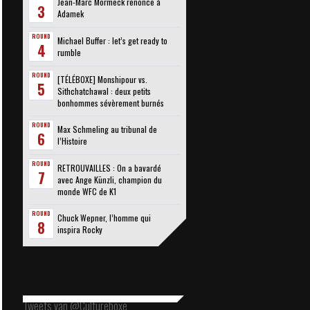
Jean-Marc Mormeck renonce à
3
Adamek
ROUND
Michael Buffer : let’s get ready to
4
rumble
ROUND
[TÉLÉBOXE] Monshipour vs.
5
Sithchatchawal : deux petits
bonhommes sévèrement burnés
ROUND
Max Schmeling au tribunal de
6
l’Histoire
ROUND
RETROUVAILLES : On a bavardé
7
avec Ange Künzli, champion du
monde WFC de K1
ROUND
Chuck Wepner, l’homme qui
8
inspira Rocky
Tweets van @Cultureboxe