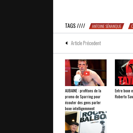
Sur “Fat City” (John Huston, 1972)
TAGS ////
ANTOINE SÉNANQUE
Article Précedent
AUBAINE : profitons de la
Entre boxe e
promo de Sparring pour
Roberto Sav
écouter des gens parler
boxe intelligemment