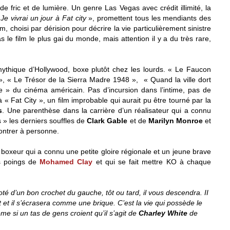
e de fric et de lumière. Un genre Las Vegas avec crédit illimité, la
«
Je vivrai un jour à Fat city
», promettent tous les mendiants des
lm, choisi par dérision pour décrire la vie particulièrement sinistre
le film le plus gai du monde, mais attention il y a du très rare,
ythique d’Hollywood, boxe plutôt chez les lourds. « Le Faucon
, « Le Trésor de la Sierra Madre 1948 », « Quand la ville dort
 » du cinéma américain. Pas d’incursion dans l’intime, pas de
« Fat City », un film improbable qui aurait pu être tourné par la
s
. Une parenthèse dans la carrière d’un réalisateur qui a connu
ts » les derniers souffles de
Clark Gable
et de
Marilyn Monroe
et
montrer à personne.
ux boxeur qui a connu une petite gloire régionale et un jeune brave
les poings de
Mohamed Clay
et qui se fait mettre KO à chaque
é d’un bon crochet du gauche, tôt ou tard, il vous descendra. II
t et il s’écrasera comme une brique. C’est la vie qui possède le
e si un tas de gens croient qu’il s’agit de
Charley White
de