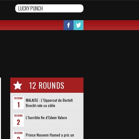
12 ROUNDS
ROUND
MALAISE : L’Uppercut de Bertolt
1
Brecht rate sa cible
ROUND
L’horrible fin d’Edwin Valero
2
ROUND
Prince Naseem Hamed a pris un