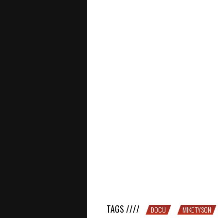
MIKE TYSON, The Fallen Champ : 1
TAGS ////
DOCU
MIKE TYSON