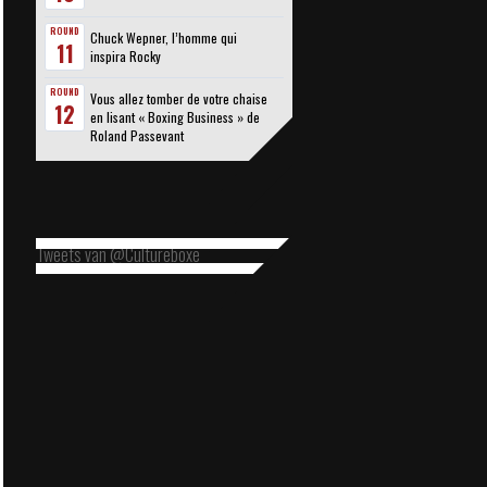
ROUND
Chuck Wepner, l’homme qui
11
inspira Rocky
ROUND
Vous allez tomber de votre chaise
12
en lisant « Boxing Business » de
Roland Passevant
Tweets van @Cultureboxe