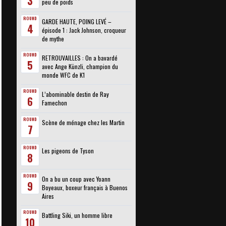
3
peu de poids
ROUND
GARDE HAUTE, POING LEVÉ –
4
épisode 1 : Jack Johnson, croqueur
de mythe
ROUND
RETROUVAILLES : On a bavardé
5
avec Ange Künzli, champion du
monde WFC de K1
ROUND
L’abominable destin de Ray
6
Famechon
ROUND
Scène de ménage chez les Martin
7
ROUND
Les pigeons de Tyson
8
ROUND
On a bu un coup avec Yoann
9
Boyeaux, boxeur français à Buenos
Aires
ROUND
Battling Siki, un homme libre
10