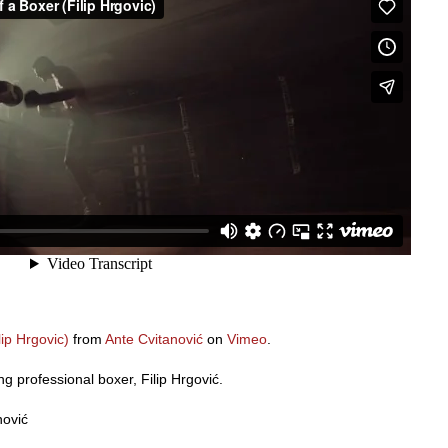
lip Hrgovic)
from
Ante Cvitanović
on
Vimeo
.
ing professional boxer, Filip Hrgović.
nović