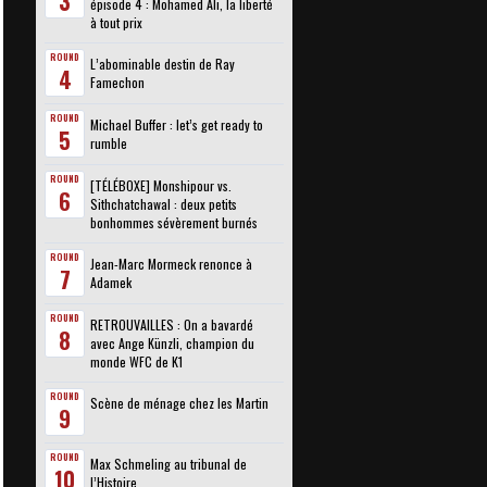
3
épisode 4 : Mohamed Ali, la liberté
à tout prix
ROUND
L’abominable destin de Ray
4
Famechon
ROUND
Michael Buffer : let’s get ready to
5
rumble
ROUND
[TÉLÉBOXE] Monshipour vs.
6
Sithchatchawal : deux petits
bonhommes sévèrement burnés
ROUND
Jean-Marc Mormeck renonce à
7
Adamek
ROUND
RETROUVAILLES : On a bavardé
8
avec Ange Künzli, champion du
monde WFC de K1
ROUND
Scène de ménage chez les Martin
9
ROUND
Max Schmeling au tribunal de
10
l’Histoire