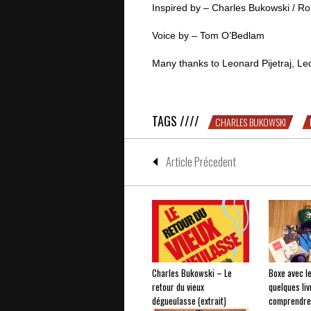
Inspired by – Charles Bukowski / Ro
Voice by – Tom O’Bedlam
Many thanks to Leonard Pijetraj, L
Filip Hrgovic sur du Bukowski
TAGS ////
CHARLES BUKOWSKI
Article Précedent
Charles Bukowski – Le
Boxe avec l
retour du vieux
quelques liv
dégueulasse (extrait)
comprendre