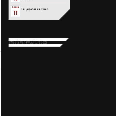
ROUND
Les pigeons de Tyson
11
Tweets van @Cultureboxe