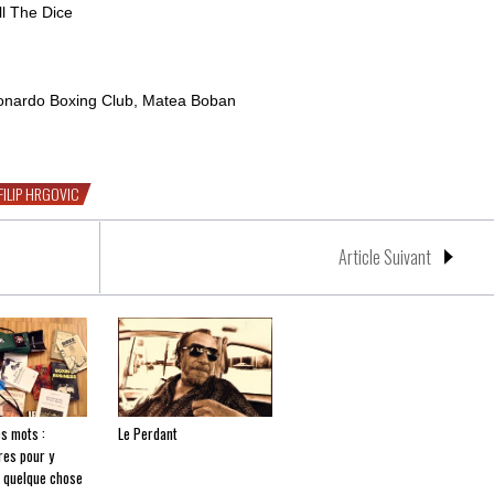
ll The Dice
eonardo Boxing Club, Matea Boban
FILIP HRGOVIC
Article Suivant
es mots :
Le Perdant
res pour y
 quelque chose