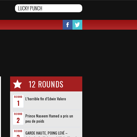
12 ROUNDS
ROUND
L’horrible fin d’Edwin Valero
1
ROUND
Prince Naseem Hamed a pris un
2
peu de poids
ROUND
GARDE HAUTE, POING LEVÉ –