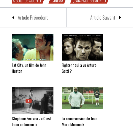
A BOUT DE SOUFFLE
CINEMA
JEAN-PAUL BELMONDO
Article Précedent
Article Suivant
Fat City, un film de John
Fighter : qui a vu Arturo
Huston
Gatti ?
Stéphane Ferrara : « C’est
La reconversion de Jean-
beau un boxeur »
Marc Mormeck