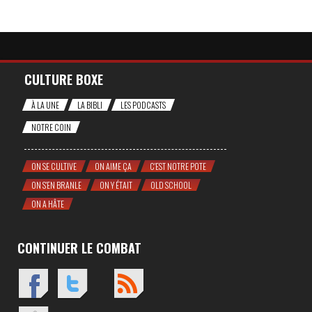
CULTURE BOXE
À LA UNE
LA BIBLI
LES PODCASTS
NOTRE COIN
ON SE CULTIVE
ON AIME ÇA
C'EST NOTRE POTE
ON S'EN BRANLE
ON Y ÉTAIT
OLD SCHOOL
ON A HÂTE
CONTINUER LE COMBAT