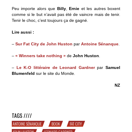
Peu importe alors que
Billy
,
Ernie
et les autres boxent
comme si le but n’avait pas été de vaincre mais de tenir.
Tenir le choc, c’est toujours ça de gagné.
Lire aussi :
–
Sur Fat City de John Huston
par
Antoine Sénanque
.
–
« Winners take nothing »
de
John Huston
.
–
Le K-O littéraire de Leonard Gardner
par
Samuel
Blumenfeld
sur le site du Monde.
NZ
Préparez-vous à encaisser un violent direct au cœur avec
Fat City de Leonard Gardner
TAGS ////
ANTOINE SÉNANQUE
BOOK
FAT CITY
JOHN HUSTON
LEONARD GARDNER