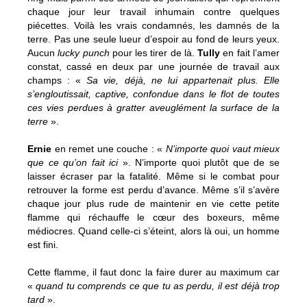
chaque jour leur travail inhumain contre quelques
piécettes. Voilà les vrais condamnés, les damnés de la
terre. Pas une seule lueur d’espoir au fond de leurs yeux.
Aucun
lucky punch
pour les tirer de là.
Tully
en fait l’amer
constat, cassé en deux par une journée de travail aux
champs : «
Sa vie, déjà, ne lui appartenait plus. Elle
s’engloutissait, captive, confondue dans le flot de toutes
ces vies perdues à gratter aveuglément la surface de la
terre
».
Ernie
en remet une couche : «
N’importe quoi vaut mieux
que ce qu’on fait ici
». N’importe quoi plutôt que de se
laisser écraser par la fatalité. Même si le combat pour
retrouver la forme est perdu d’avance. Même s’il s’avère
chaque jour plus rude de maintenir en vie cette petite
flamme qui réchauffe le cœur des boxeurs, même
médiocres. Quand celle-ci s’éteint, alors là oui, un homme
est fini.
Cette flamme, il faut donc la faire durer au maximum car
«
quand tu comprends ce que tu as perdu, il est déjà trop
tard
».