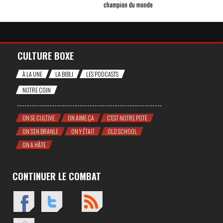
champion du monde
CULTURE BOXE
À LA UNE
LA BIBLI
LES PODCASTS
NOTRE COIN
ON SE CULTIVE
ON AIME ÇA
C'EST NOTRE POTE
ON S'EN BRANLE
ON Y ÉTAIT
OLD SCHOOL
ON A HÂTE
CONTINUER LE COMBAT