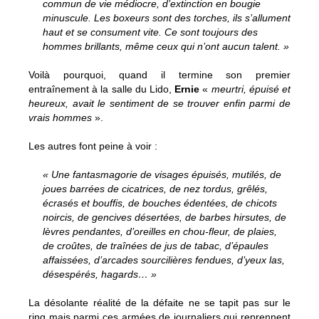
commun de vie médiocre, d’extinction en bougie
minuscule. Les boxeurs sont des torches, ils s’allument
haut et se consument vite. Ce sont toujours des
hommes brillants, même ceux qui n’ont aucun talent. »
Voilà pourquoi, quand il termine son premier
entraînement à la salle du Lido,
Ernie
«
meurtri, épuisé et
heureux, avait le sentiment de se trouver enfin parmi de
vrais hommes
».
Les autres font peine à voir :
« Une fantasmagorie de visages épuisés, mutilés, de
joues barrées de cicatrices, de nez tordus, grêlés,
écrasés et bouffis, de bouches édentées, de chicots
noircis, de gencives désertées, de barbes hirsutes, de
lèvres pendantes, d’oreilles en chou-fleur, de plaies,
de croûtes, de traînées de jus de tabac, d’épaules
affaissées, d’arcades sourcilières fendues, d’yeux las,
désespérés, hagards… »
La désolante réalité de la défaite ne se tapit pas sur le
ring mais parmi ces armées de journaliers qui reprennent