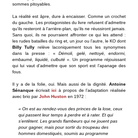
sommes pitoyables.
La réalité est âpre, dure à encaisser. Comme un crochet
du gauche. Les protagonistes du livre refusent d’admettre
qu’ils resteront à l’arrière-plan, qu’ils ne réussiront jamais.
Sans quoi, ils ne pourraient affronter ce qui les attend :
les rudes batailles du ring et, un jour ou l’autre, le KO dont
Billy Tully
relève laconiquement tous les synonymes
dans la presse : «
Démoli, gelé, nettoyé, endormi,
embaumé, liquidé, culbuté
». Un programme réjouissant
qui lui vaut d’admettre que son sport est l’apanage des
fous.
Il y a de la folie, oui. Mais aussi de la dignité.
Antoine
Sénanque
écrivait
ici
à propos de l’adaptation réalisée
avec brio par
John Huston
en 1972 :
« On est au rendez-vous des princes de la
lose
, ceux
qui passent leur temps à perdre et à rater. Et qui
s’entêtent. Les grands flambeurs qui ne jouent pas
pour gagner, mais pour sortir du troupeau des
hommes domestiqués, soumis au programme