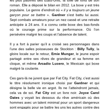
les plus pauvres des Etats-Unis, la toile de fond de son
roman. Elle a déposé le bilan en 2012. La boxe y est très
populaire. Le genre d’endroit où «
il y a toujours un jeune
garçon pour se battre
».
Gardner
s’est battu lui aussi.
Sept combats amateurs pour un nez cassé et une retraite
anticipée à 24 ans. Il a connu cette boxe des bas-fonds
où le courage prime sur la performance. Où l’on
persévère malgré les coups et l’absence de talent.
Il y a fort à parier qu’il a croisé ses personnages dans
l’une des salles poisseuses de Stockton :
Billy Tully
, la
gloire locale sur le retour,
Ernie Munger
, le jeune espoir
partagé entre ses rêves de grandeur et sa femme en
cloque, et même
Arcadio Lucero
, le Mexicain qui boxe
malgré la coulante.
Ces gars-là ne jurent que par Fat City. Fat City, c’est aussi
le titre résolument ironique choisi par
Gardner
et qui
désigne la belle vie en argot. Ils ne l’atteindront jamais,
cela va de soi.
Fat City
est un livre noir.
Joyce Carol
Oates
y voyait les dessous du rêve américain où des
hommes avec un talent minimal pour un sport dangereux
sont engagés pour se battre les uns les autres contre des