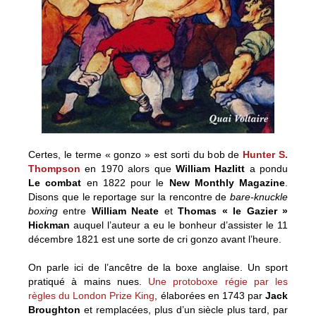
Certes, le terme « gonzo » est sorti du bob de
Hunter S.
Thompson
en 1970 alors que
William Hazlitt
a pondu
Le combat
en 1822 pour le
New Monthly Magazine
.
Disons que le reportage sur la rencontre de
bare-knuckle
boxing
entre
William Neate
et
Thomas « le Gazier »
Hickman
auquel l’auteur a eu le bonheur d’assister le 11
décembre 1821 est une sorte de cri gonzo avant l’heure.
On parle ici de l’ancêtre de la boxe anglaise. Un sport
pratiqué à mains nues.
Une protoboxe régie par les
règles du London Prize King
, élaborées en 1743 par
Jack
Broughton
et remplacées, plus d’un siècle plus tard, par