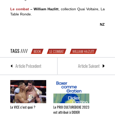
Le combat
– William Hazlitt
, collection Quai Voltaire, La
Table Ronde.
NZ
Le combat de William Hazlitt est sans doute le premier
reportage gonzo sur la boxe
TAGS ////
BOOK
LE COMBAT
WILLIAM HAZLITT
Article Précedent
Article Suivant
Le VICE c’est quoi ?
Le PRIX CULTUREBOXE 2023
est attribué à DIDIER