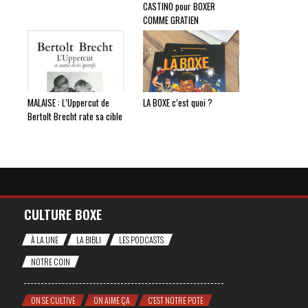
CASTINO pour BOXER
COMME GRATIEN
MALAISE : L’Uppercut de
LA BOXE c’est quoi ?
Bertolt Brecht rate sa cible
CULTURE BOXE
À LA UNE
LA BIBLI
LES PODCASTS
NOTRE COIN
ON SE CULTIVE
ON AIME ÇA
C'EST NOTRE POTE