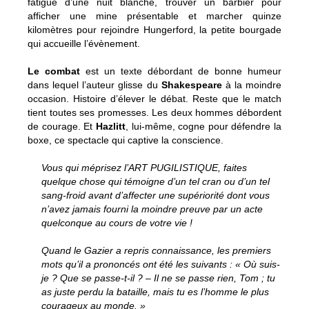
fatigue d’une nuit blanche, trouver un barbier pour
afficher une mine présentable et marcher quinze
kilomètres pour rejoindre Hungerford, la petite bourgade
qui accueille l’évènement.
Le combat
est un texte débordant de bonne humeur
dans lequel l’auteur glisse du
Shakespeare
à la moindre
occasion. Histoire d’élever le débat. Reste que le match
tient toutes ses promesses. Les deux hommes débordent
de courage. Et
Hazlitt
, lui-même, cogne pour défendre la
boxe, ce spectacle qui captive la conscience.
Vous qui méprisez l’ART PUGILISTIQUE, faites
quelque chose qui témoigne d’un tel cran ou d’un tel
sang-froid avant d’affecter une supériorité dont vous
n’avez jamais fourni la moindre preuve par un acte
quelconque au cours de votre vie !
Quand le Gazier a repris connaissance, les premiers
mots qu’il a prononcés ont été les suivants : « Où suis-
je ? Que se passe-t-il ? – Il ne se passe rien, Tom ; tu
as juste perdu la bataille, mais tu es l’homme le plus
courageux au monde. »