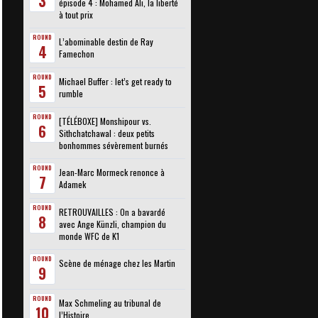
3
épisode 4 : Mohamed Ali, la liberté
à tout prix
ROUND
L’abominable destin de Ray
4
Famechon
ROUND
Michael Buffer : let’s get ready to
5
rumble
ROUND
[TÉLÉBOXE] Monshipour vs.
6
Sithchatchawal : deux petits
bonhommes sévèrement burnés
ROUND
Jean-Marc Mormeck renonce à
7
Adamek
ROUND
RETROUVAILLES : On a bavardé
8
avec Ange Künzli, champion du
monde WFC de K1
ROUND
Scène de ménage chez les Martin
9
ROUND
Max Schmeling au tribunal de
10
l’Histoire