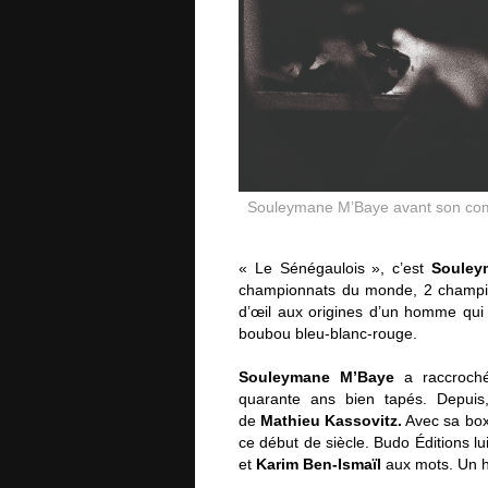
Souleymane M’Baye avant son comba
« Le Sénégaulois », c’est
Souley
championnats du monde, 2 champio
d’œil aux origines d’un homme qui 
boubou bleu-blanc-rouge.
Souleymane M’Baye
a raccroché
quarante ans bien tapés. Depuis,
de
Mathieu Kassovitz.
Avec sa boxe
ce début de siècle. Budo Éditions l
et
Karim Ben-Ismaïl
aux mots. Un 