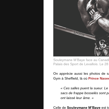
Souleymane M’Baye face au Canadien
Palais des Sport de Levallois. Le 2
On apprécie aussi les photos de s
Gym à Sheffield, là où
Prince Nas
« Ces salles puent la sueur. Le t
sacs de frappe bosselés sont p
ont laissé leur âme. »
Celle de
Souleymane M’Baye
est t