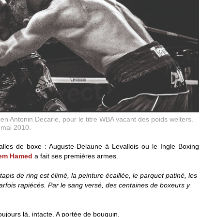
 Antonin Decarie, pour le titre WBA vacant des poids welters.
8 mai 2010.
alles de boxe : Auguste-Delaune à Levallois ou le Ingle Boxing
eem Hamed
a fait ses premières armes.
apis de ring est élimé, la peinture écaillée, le parquet patiné, les
arfois rapiécés. Par le sang versé, des centaines de boxeurs y
oujours là, intacte. A portée de bouquin.