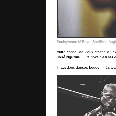
Souleymane M’Baye. Sheffield, Angle
Autre conseil de vieux crocodile : 
José Ngufulu
: «
la boxe c’est fai
Il faut donc danser, bouger. «
Un bo