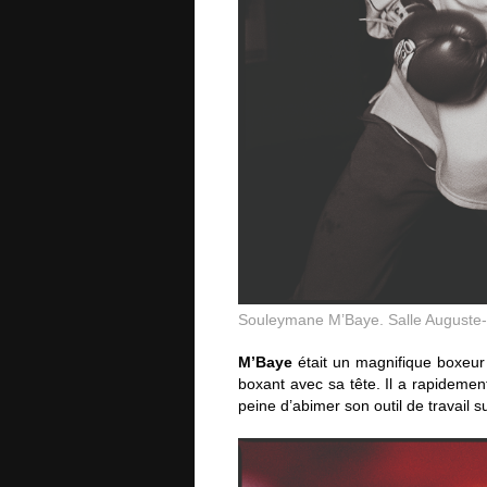
Souleymane M’Baye. Salle Auguste-D
M’Baye
était un magnifique boxeur m
boxant avec sa tête. Il a rapidement 
peine d’abimer son outil de travail s