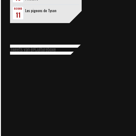
ROUND
Les pigeons de Tyson
11
Tweets van @Cultureboxe