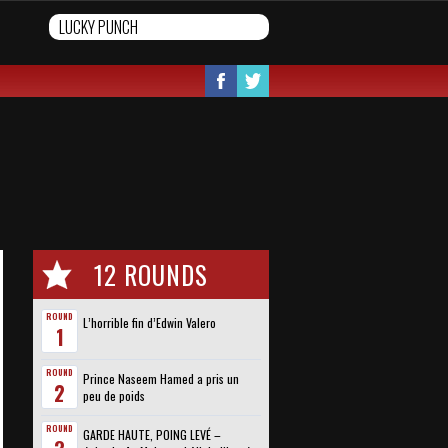
12 ROUNDS
ROUND
L’horrible fin d’Edwin Valero
1
ROUND
Prince Naseem Hamed a pris un
2
peu de poids
ROUND
GARDE HAUTE, POING LEVÉ –