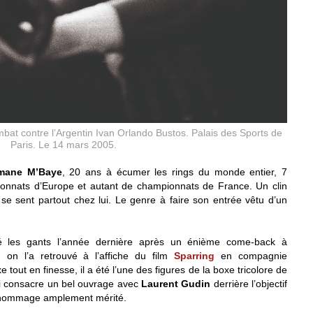
t contre l’Argentin Ivan Orlando Bustos. Palais des Sports de
Paris. Le 14 mars 2005.
mane M’Baye
, 20 ans à écumer les rings du monde entier, 7
nnats d’Europe et autant de championnats de France. Un clin
se sent partout chez lui. Le genre à faire son entrée vêtu d’un
 les gants l’année dernière après un énième come-back à
 on l’a retrouvé à l’affiche du film
Sparring
en compagnie
 tout en finesse, il a été l’une des figures de la boxe tricolore de
ui consacre un bel ouvrage avec
Laurent Gudin
derrière l’objectif
hommage amplement mérité.