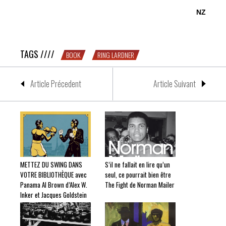
NZ
CHAMPION : Ring Lardner met les poings sur les i
TAGS ////
BOOK
RING LARDNER
Article Précedent
Article Suivant
METTEZ DU SWING DANS
S’il ne fallait en lire qu’un
VOTRE BIBLIOTHÈQUE avec
seul, ce pourrait bien être
Panama Al Brown d’Alex W.
The Fight de Norman Mailer
Inker et Jacques Goldstein