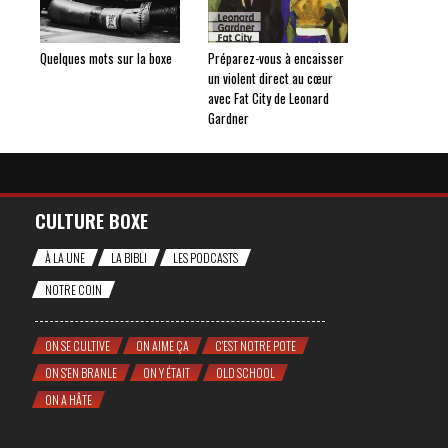
Quelques mots sur la boxe
Préparez-vous à encaisser
un violent direct au cœur
avec Fat City de Leonard
Gardner
CULTURE BOXE
À LA UNE
LA BIBLI
LES PODCASTS
NOTRE COIN
ON SE CULTIVE
ON AIME ÇA
C'EST NOTRE POTE
ON S'EN BRANLE
ON Y ÉTAIT
OLD SCHOOL
ON A HÂTE