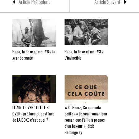
Article Précedent
Article Suivant
Papa, la boxe et moi #6 : La
Papa, la boxe et moi #3 :
grande santé
L’invincible
IT AIN’T OVER ‘TILL IT’S
W.C. Heinz, Ce que cela
OVER : préface et postface
coûte : « Le seul roman bon
de LA BOXE c’est quoi ?
roman que j’ai lu à propos
d’un boxeur », dixit
Hemingway