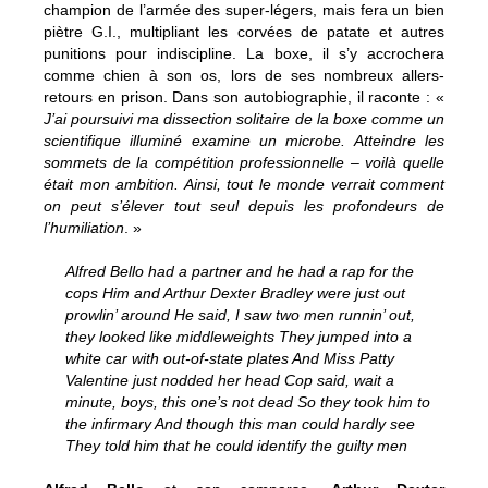
champion de l’armée des super-légers, mais fera un bien
piètre G.I., multipliant les corvées de patate et autres
punitions pour indiscipline. La boxe, il s’y accrochera
comme chien à son os, lors de ses nombreux allers-
retours en prison. Dans son autobiographie, il raconte : «
J’ai poursuivi ma dissection solitaire de la boxe comme un
scientifique illuminé examine un microbe. Atteindre les
sommets de la compétition professionnelle – voilà quelle
était mon ambition. Ainsi, tout le monde verrait comment
on peut s’élever tout seul depuis les profondeurs de
l’humiliation
. »
Alfred Bello had a partner and he had a rap for the
cops Him and Arthur Dexter Bradley were just out
prowlin’ around He said, I saw two men runnin’ out,
they looked like middleweights They jumped into a
white car with out-of-state plates And Miss Patty
Valentine just nodded her head Cop said, wait a
minute, boys, this one’s not dead So they took him to
the infirmary And though this man could hardly see
They told him that he could identify the guilty men