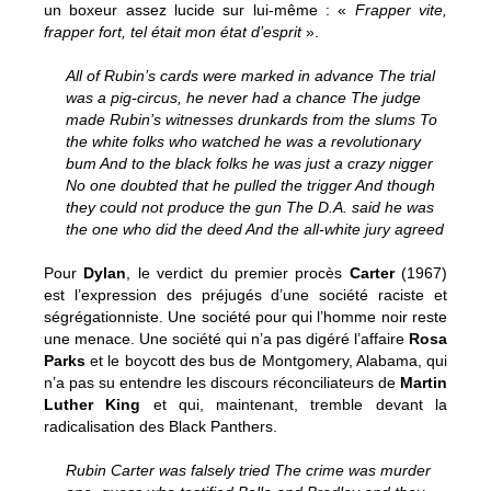
un boxeur assez lucide sur lui-même : «
Frapper vite,
frapper fort, tel était mon état d’esprit
».
All of Rubin’s cards were marked in advance The trial
was a pig-circus, he never had a chance The judge
made Rubin’s witnesses drunkards from the slums To
the white folks who watched he was a revolutionary
bum And to the black folks he was just a crazy nigger
No one doubted that he pulled the trigger And though
they could not produce the gun The D.A. said he was
the one who did the deed And the all-white jury agreed
Pour
Dylan
, le verdict du premier procès
Carter
(1967)
est l’expression des préjugés d’une société raciste et
ségrégationniste. Une société pour qui l’homme noir reste
une menace. Une société qui n’a pas digéré l’affaire
Rosa
Parks
et le boycott des bus de Montgomery, Alabama, qui
n’a pas su entendre les discours réconciliateurs de
Martin
Luther King
et qui, maintenant, tremble devant la
radicalisation des Black Panthers.
Rubin Carter was falsely tried The crime was murder