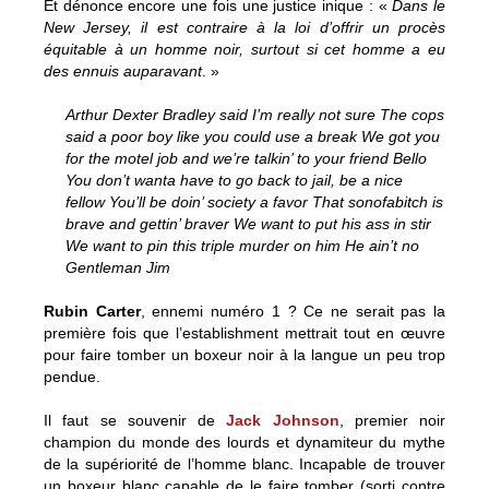
Et dénonce encore une fois une justice inique : «
Dans le
New Jersey, il est contraire à la loi d’offrir un procès
équitable à un homme noir, surtout si cet homme a eu
des ennuis auparavant
. »
Arthur Dexter Bradley said I’m really not sure The cops
said a poor boy like you could use a break We got you
for the motel job and we’re talkin’ to your friend Bello
You don’t wanta have to go back to jail, be a nice
fellow You’ll be doin’ society a favor That sonofabitch is
brave and gettin’ braver We want to put his ass in stir
We want to pin this triple murder on him He ain’t no
Gentleman Jim
Rubin Carter
, ennemi numéro 1 ? Ce ne serait pas la
première fois que l’establishment mettrait tout en œuvre
pour faire tomber un boxeur noir à la langue un peu trop
pendue.
Il faut se souvenir de
Jack Johnson
, premier noir
champion du monde des lourds et dynamiteur du mythe
de la supériorité de l’homme blanc. Incapable de trouver
un boxeur blanc capable de le faire tomber (sorti contre