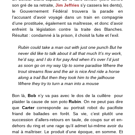
son gré de sa retraite,
Jim Jeffries
s’y cassera les dents),
le Gouvernement Fédéral trouvera la parade en
l’accusant d’avoir voyagé dans un train en compagnie
d’une prostituée, également sa maîtresse, et donc d’avoir
enfreint la législation contre la traite des Blanches.
Résultat : condamné à la prison, il choisit la fuite et l’exil.
Rubin could take a man out with just one punch But he
never did like to talk about it all that much It’s my work,
he’d say, and I do it for pay And when it’s over I’d just
as soon go on my way Up to some paradise Where the
trout streams flow and the air is nice And ride a horse
along a trail But then they took him to the jailhouse
Where they try to turn a man into a mouse
Bon là,
Bob
n’y va pas avec le dos de la cuillère pour
plaider la cause de son poto
Rubin
. On ne peut pas dire
que
Carter
corresponde au portrait robot du pacifiste
friand de ballades en forêt. Sa vie, c’est plutôt une
succession d’allers-retours en taule, de coups sur et en-
dehors du ring et une rage qu’il admet lui-même avoir du
mal à maîtriser. Le produit d’une époque, en somme. Et