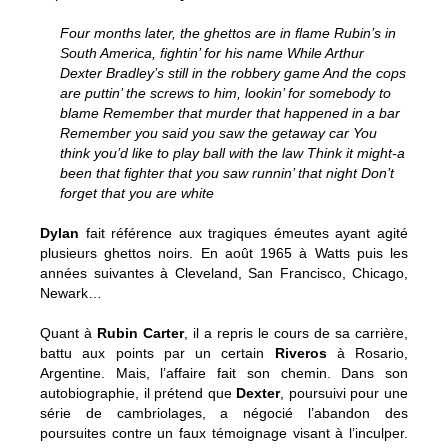
Four months later, the ghettos are in flame Rubin’s in
South America, fightin’ for his name While Arthur
Dexter Bradley’s still in the robbery game And the cops
are puttin’ the screws to him, lookin’ for somebody to
blame Remember that murder that happened in a bar
Remember you said you saw the getaway car You
think you’d like to play ball with the law Think it might-a
been that fighter that you saw runnin’ that night Don’t
forget that you are white
Dylan
fait référence aux tragiques émeutes ayant agité
plusieurs ghettos noirs. En août 1965 à Watts puis les
années suivantes à Cleveland, San Francisco, Chicago,
Newark…
Quant à
Rubin Carter
, il a repris le cours de sa carrière,
battu aux points par un certain
Riveros
à Rosario,
Argentine. Mais, l’affaire fait son chemin. Dans son
autobiographie, il prétend que
Dexter
, poursuivi pour une
série de cambriolages, a négocié l’abandon des
poursuites contre un faux témoignage visant à l’inculper.