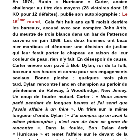
En 1974, Rubin « Hurricane » Carter, ancien
challenger au titre des moyens (28 victoires dont 19
KO pour 12 défaites), publie son autobiographie :
Le
ème
16
round
. Cela fait huit ans qu’il moisit derrière
les barreaux, accusé avec son compère John Artis,
du meurtre de trois blancs dans un bar de Patterson
survenu en juin 1966. Les deux hommes ont beau
nier mordicus et dénoncer une décision de justice
qui leur ferait porter le chapeau en raison de leur
couleur de peau, rien n’y fait. En désespoir de cause,
Carter envoie son pavé à Bob Dylan, roi de la folk,
boxeur à ses heures et connu pour ses engagements
sociaux. Bonne pioche : quelques mois plus
tard, Dylan rencontre l’ancien champion au parloir du
pénitencier de Rahway, à Woodbridge, New Jersey.
Un coup de foudre mutuel. Carter : «
Nous avons
parlé pendant de longues heures et j’ai senti que
j’avais affaire à un frère
». Un frère sur la même
longueur d’onde. Dylan : «
J’ai compris qu’on avait la
même philosophie ; c’est rare de faire ce genre de
rencontre
». Dans la foulée, Bob Dylan écrit
« Hurricane » et remet l’affaire sur le devant de la