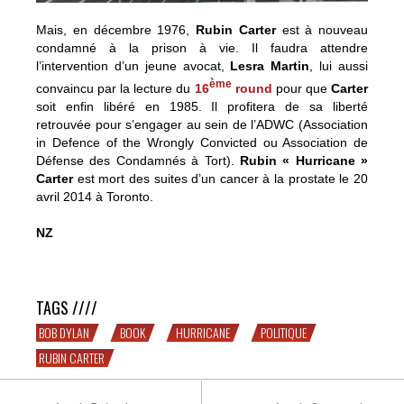
Mais, en décembre 1976,
Rubin Carter
est à nouveau
condamné à la prison à vie. Il faudra attendre
l’intervention d’un jeune avocat,
Lesra Martin
, lui aussi
ème
convaincu par la lecture du
16
round
pour que
Carter
soit enfin libéré en 1985. Il profitera de sa liberté
retrouvée pour s’engager au sein de l’ADWC (Association
in Defence of the Wrongly Convicted ou Association de
Défense des Condamnés à Tort).
Rubin « Hurricane »
Carter
est mort des suites d’un cancer à la prostate le 20
avril 2014 à Toronto.
NZ
Hurricane Carter : le bouquin, la chanson, Bob Dylan
TAGS ////
BOB DYLAN
BOOK
HURRICANE
POLITIQUE
RUBIN CARTER