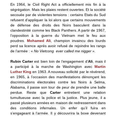
En 1964, le Civil Right Act a officiellement mis fin à la
ségrégation. Mais les plaies restent ouvertes. Et la société
secouée par de violentes tensions : certains Etats du Sud
refusent d’appliquer la loi alors que certains mouvements
de défense des droits des Noirs basculent dans la
clandestinité comme les Black Panthers. A partir de 1967,
l’opposition à la guerre du Vietnam met le feu aux
poudres.
Mohamed Ali
, champion invaincu des lourds
perd sa licence après avoir refusé de rejoindre les rangs
de l’armée : «
No Vietcong ever called me nigger
».
Rubin Carter
est bien loin de l’engagement d’
Ali
, mais il
a participé à la marche de Washington avec
Martin
Luther King
en 1963. A nouveau sollicité par le révérend,
en 1965, à l’occasion des manifestations dénonçant les
discriminations électorales contre les Noirs à Selma,
Alabama, il passe son tour de peur de prendre une balle
perdue. Reste que
Carter
entretient une relation
tumultueuse avec la police et la justice. Plus jeune, il a
passé plusieurs années en maison de redressement dans
des conditions infernales. Un enfer qu’il fuira en
s’engageant à l’armée. Il y découvrira la boxe devenant