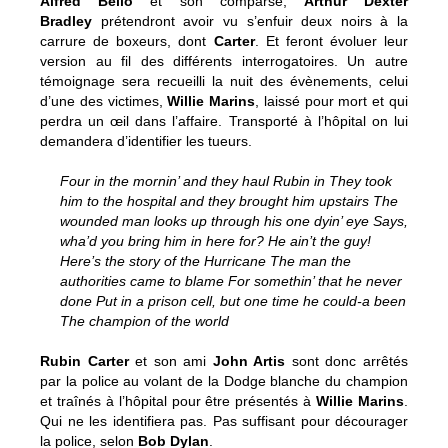
Alfred Bello
et son comparse,
Arthur Dexter
Bradley
prétendront avoir vu s’enfuir deux noirs à la
carrure de boxeurs, dont
Carter
. Et feront évoluer leur
version au fil des différents interrogatoires. Un autre
témoignage sera recueilli la nuit des évènements, celui
d’une des victimes,
Willie Marins
, laissé pour mort et qui
perdra un œil dans l’affaire. Transporté à l’hôpital on lui
demandera d’identifier les tueurs.
Four in the mornin’ and they haul Rubin in They took
him to the hospital and they brought him upstairs The
wounded man looks up through his one dyin’ eye Says,
wha’d you bring him in here for? He ain’t the guy!
Here’s the story of the Hurricane The man the
authorities came to blame For somethin’ that he never
done Put in a prison cell, but one time he could-a been
The champion of the world
Rubin Carter
et son ami
John Artis
sont donc arrêtés
par la police au volant de la Dodge blanche du champion
et traînés à l’hôpital pour être présentés à
Willie Marins
.
Qui ne les identifiera pas. Pas suffisant pour décourager
la police, selon
Bob Dylan
.