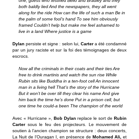
one, guess who testified Bello and Bradley and they
both baldly lied And the newspapers, they all went
along for the ride How can the life of such a man Be in
the palm of some fool’s hand To see him obviously
framed Couldn’t help but make me feel ashamed to
live in a land Where justice is a game
Dylan
persiste et signe : selon lui,
Carter
a été condamné
par un jury raciste et sur la foi des témoignages de deux
escrocs.
Now all the criminals in their coats and their ties Are
free to drink martinis and watch the sun rise While
Rubin sits like Buddha in a ten-foot cell An innocent
man in a living hell That’s the story of the Hurricane
But it won’t be over till they clear his name And give
him back the time he’s done Put in a prison cell, but
one time he could-a been The champion of the world
Avec « Hurricane »,
Bob Dylan
replace le sort de
Rubin
Carter
sous le feu des projecteurs. Le mouvement de
soutien à l’ancien champion se structure : deux concerts,
La Nuit de l’Ouragan I, en présence de
Mohamed Ali,
et