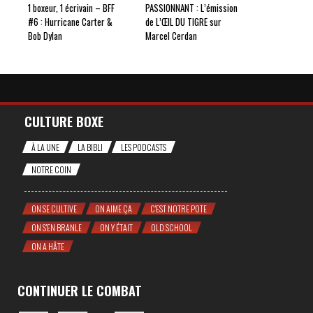
1 boxeur, 1 écrivain – BFF
PASSIONNANT : L’émission
#6 : Hurricane Carter &
de L’ŒIL DU TIGRE sur
Bob Dylan
Marcel Cerdan
CULTURE BOXE
À LA UNE
LA BIBLI
LES PODCASTS
NOTRE COIN
ON SE CULTIVE
ON AIME ÇA
C'EST NOTRE POTE
ON S'EN BRANLE
ON Y ÉTAIT
OLD SCHOOL
ON A HÂTE
CONTINUER LE COMBAT