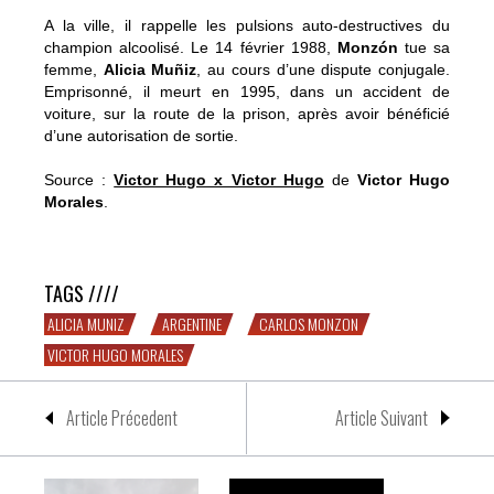
A la ville, il rappelle les pulsions auto-destructives du
champion alcoolisé. Le 14 février 1988,
Monz
ó
n
tue sa
femme,
Alicia Muñiz
, au cours d’une dispute conjugale.
Emprisonné, il meurt en 1995, dans un accident de
voiture, sur la route de la prison, après avoir bénéficié
d’une autorisation de sortie.
Source :
Victor Hugo x Victor Hugo
de
Victor Hugo
Morales
.
Victor Hugo Morales parle de Carlos Monzón
TAGS ////
ALICIA MUNIZ
ARGENTINE
CARLOS MONZON
VICTOR HUGO MORALES
Article Précedent
Article Suivant