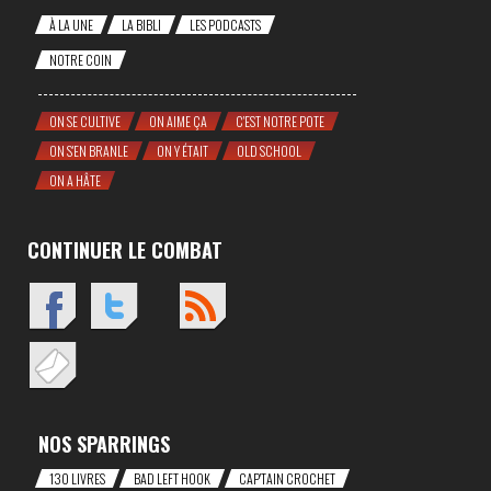
À LA UNE
LA BIBLI
LES PODCASTS
NOTRE COIN
ON SE CULTIVE
ON AIME ÇA
C'EST NOTRE POTE
ON S'EN BRANLE
ON Y ÉTAIT
OLD SCHOOL
ON A HÂTE
CONTINUER LE COMBAT
NOS SPARRINGS
130 LIVRES
BAD LEFT HOOK
CAP'TAIN CROCHET