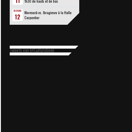
11
1h30 de hauts et de bas
ROUND
Mormeck vs. Ibragimov à la Halle
12
Carpentier
Tweets van @Cultureboxe