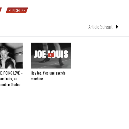
PUNCHLINE
Article Suivant
E, POING LEVÉ –
Hey Joe, t’es une sacrée
Joe Louis, au
machine
nnière étoilée