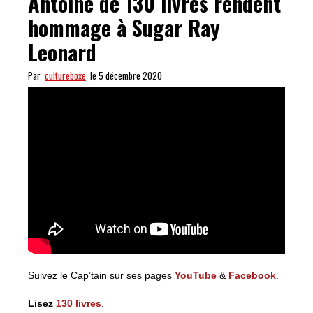
Antoine de 130 livres rendent
hommage à Sugar Ray
Leonard
Par
cultureboxe
le 5 décembre 2020
Suivez le Cap’tain sur ses pages
YouTube
&
Facebook
.
Lisez
130 livres
.