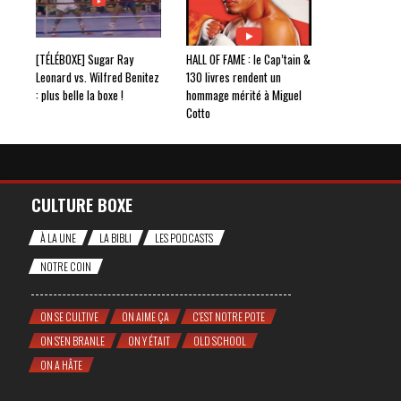
[TÉLÉBOXE] Sugar Ray
HALL OF FAME : le Cap’tain &
Leonard vs. Wilfred Benitez
130 livres rendent un
: plus belle la boxe !
hommage mérité à Miguel
Cotto
CULTURE BOXE
À LA UNE
LA BIBLI
LES PODCASTS
NOTRE COIN
ON SE CULTIVE
ON AIME ÇA
C'EST NOTRE POTE
ON S'EN BRANLE
ON Y ÉTAIT
OLD SCHOOL
ON A HÂTE