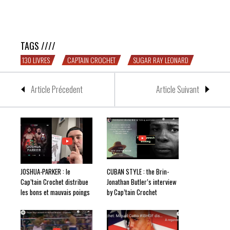
SUCRERIE : Cap’tain et Antoine de 130 livres rendent
hommage à Sugar Ray Leonard
TAGS ////
130 LIVRES
CAPTAIN CROCHET
SUGAR RAY LEONARD
Article Précedent
Article Suivant
JOSHUA-PARKER : le
CUBAN STYLE : the Brin-
Cap’tain Crochet distribue
Jonathan Butler’s interview
les bons et mauvais poings
by Cap’tain Crochet