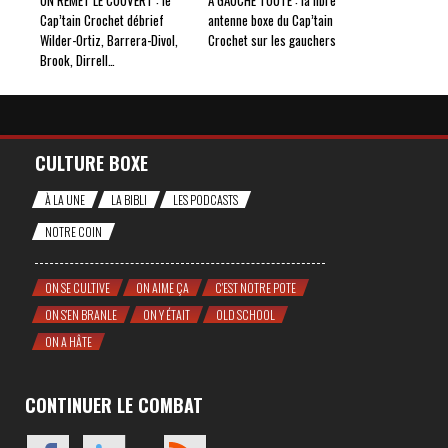
ON REMET LE COUVERT : le
À GAUCHE TOUTE : la libre
Cap’tain Crochet débrief
antenne boxe du Cap’tain
Wilder-Ortiz, Barrera-Divol,
Crochet sur les gauchers
Brook, Dirrell…
CULTURE BOXE
À LA UNE
LA BIBLI
LES PODCASTS
NOTRE COIN
ON SE CULTIVE
ON AIME ÇA
C'EST NOTRE POTE
ON S'EN BRANLE
ON Y ÉTAIT
OLD SCHOOL
ON A HÂTE
CONTINUER LE COMBAT