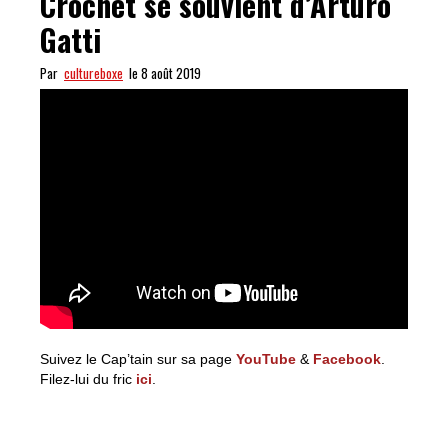
Crochet se souvient d’Arturo
Gatti
Par
cultureboxe
le 8 août 2019
Suivez le Cap’tain sur sa page
YouTube
&
Facebook
.
Filez-lui du fric
ici
.
HALL OF FAME : le Cap’tain Crochet se souvient d’Arturo
Gatti