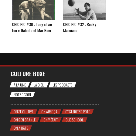
CHIC PIC #30 : Tony « two
CHIC PIC #32 : Rocky
ton » Galento et Max Baer
Marciano
CULTURE BOXE
À LA UNE
LA BIBLI
LES PODCASTS
NOTRE COIN
ON SE CULTIVE
ON AIME ÇA
C'EST NOTRE POTE
ON S'EN BRANLE
ON Y ÉTAIT
OLD SCHOOL
ON A HÂTE