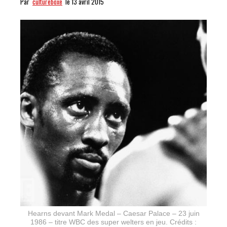
Par
cultureboxe
le 13 avril 2015
Hearns devant Mark Medal – Caesar Palace – 23 juin
1986 – titre WBC des super welters en jeu. Crédits :