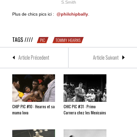
S.Smith
Plus de chics pics ici :
@philchipbally
.
CHIP PIC #7 : Tommy Hearns
TAGS ////
PIC
TOMMY HEARNS
Article Précedent
Article Suivant
CHIP PIC #10 : Hearns et sa
CHIC PIC #31 : Primo
mama lova
Carnera chez les Mexicains