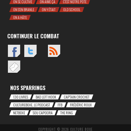
ON SE CULTIVE
ON AIME ÇA
C'EST NOTRE POTE
ON S'EN BRANLE
ON Y ÉTAIT
OLD SCHOOL
ON A HÂTE
CONTINUER LE COMBAT
NOS SPARRINGS
130 LIVRES
BAD LEFT HOOK
CAP'TAIN CROCHET
CULTUREBOXE, LE PODCAST
FFB
FRÉDÉRIC ROUX
NETBOXE
SOU CAPOEIRA
THE RING
COPYRIGHT © 2026 CULTURE BOXE