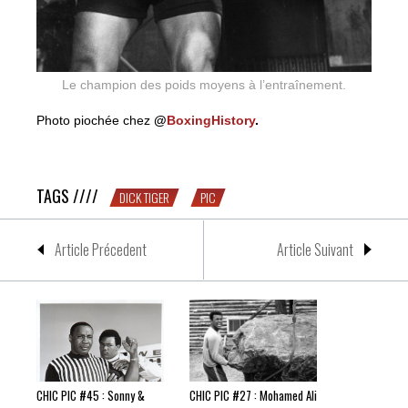
Le champion des poids moyens à l’entraînement.
Photo piochée chez
@
BoxingHistory
.
CHIC PIC #25 : Dick Tiger à l’entraînement
TAGS ////
DICK TIGER
PIC
Article Précedent
Article Suivant
CHIC PIC #45 : Sonny &
CHIC PIC #27 : Mohamed Ali