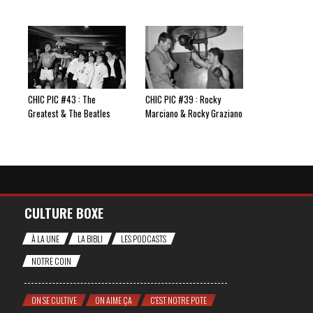
CHIC PIC #43 : The
CHIC PIC #39 : Rocky
Greatest & The Beatles
Marciano & Rocky Graziano
CULTURE BOXE
À LA UNE
LA BIBLI
LES PODCASTS
NOTRE COIN
ON SE CULTIVE
ON AIME ÇA
C'EST NOTRE POTE