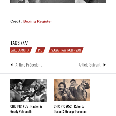
Crédit :
Boxing Register
CHIC PIC #49 : Robinson & LaMotta
TAGS ////
JAKE LAMOTTA
PIC
SUGAR RAY ROBINSON
Article Précedent
Article Suivant
CHIC PIC #35 : Hagler &
CHIC PIC #52 : Roberto
Goody Petronelli
Duran & George Foreman