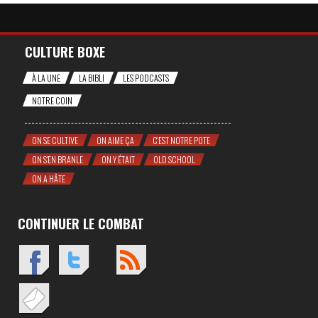
CULTURE BOXE
À LA UNE
LA BIBLI
LES PODCASTS
NOTRE COIN
ON SE CULTIVE
ON AIME ÇA
C'EST NOTRE POTE
ON S'EN BRANLE
ON Y ÉTAIT
OLD SCHOOL
ON A HÂTE
CONTINUER LE COMBAT