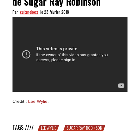
de Sugar Ray Robinson
Par
cultureboxe
le 23 février 2018
Crédit :
Lee Wylie
.
SWEET : la maîtrise technique de Sugar Ray Robinson
TAGS ////
LEE WYLIE
SUGAR RAY ROBINSON