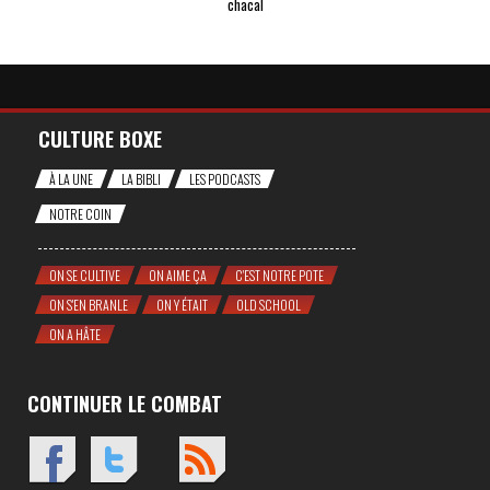
chacal
CULTURE BOXE
À LA UNE
LA BIBLI
LES PODCASTS
NOTRE COIN
ON SE CULTIVE
ON AIME ÇA
C'EST NOTRE POTE
ON S'EN BRANLE
ON Y ÉTAIT
OLD SCHOOL
ON A HÂTE
CONTINUER LE COMBAT