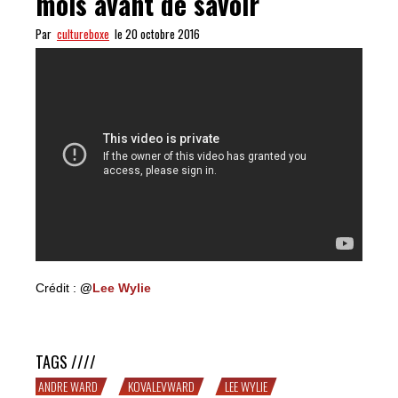
mois avant de savoir
Par
cultureboxe
le 20 octobre 2016
Crédit :
@
Lee Wylie
Kovalev vs. Ward : plus qu’un mois avant de savoir
TAGS ////
ANDRE WARD
KOVALEVWARD
LEE WYLIE