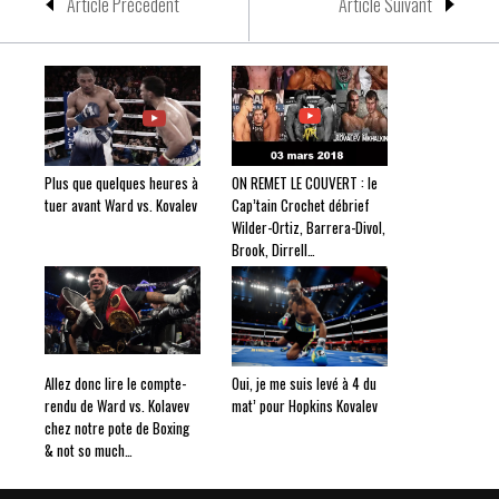
Article Précedent
Article Suivant
Plus que quelques heures à
ON REMET LE COUVERT : le
tuer avant Ward vs. Kovalev
Cap’tain Crochet débrief
Wilder-Ortiz, Barrera-Divol,
Brook, Dirrell…
Allez donc lire le compte-
Oui, je me suis levé à 4 du
rendu de Ward vs. Kolavev
mat’ pour Hopkins Kovalev
chez notre pote de Boxing
& not so much…