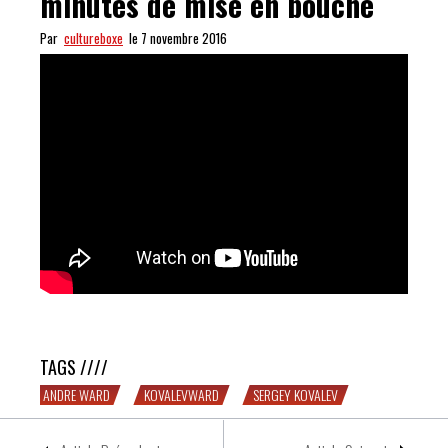
minutes de mise en bouche
Par
cultureboxe
le 7 novembre 2016
COOL : Kovalev vs. Ward, 27 minutes de mise en bouche
TAGS ////
ANDRE WARD
KOVALEVWARD
SERGEY KOVALEV