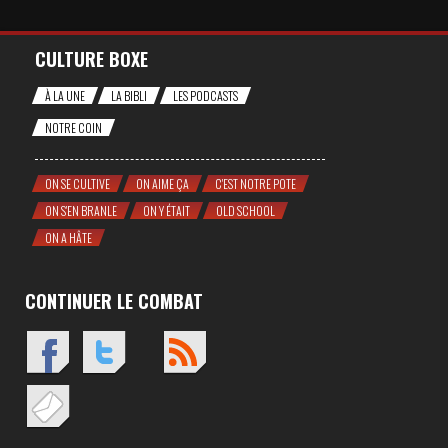
CULTURE BOXE
À LA UNE
LA BIBLI
LES PODCASTS
NOTRE COIN
ON SE CULTIVE
ON AIME ÇA
C'EST NOTRE POTE
ON S'EN BRANLE
ON Y ÉTAIT
OLD SCHOOL
ON A HÂTE
CONTINUER LE COMBAT