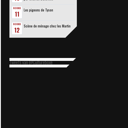
ROUND
Les pigeons de Tyson
11
ROUND
Scène de ménage chez les Martin
12
Tweets van @Cultureboxe