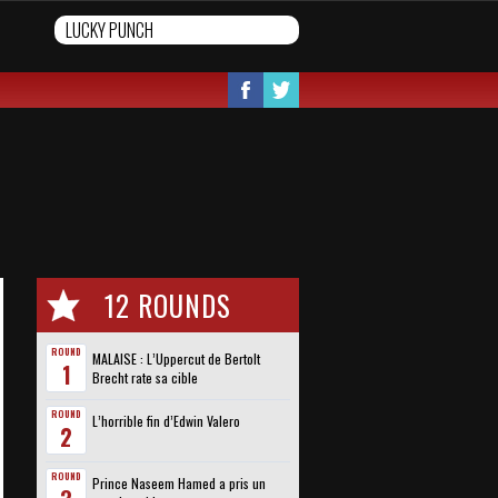
12 ROUNDS
ROUND
MALAISE : L’Uppercut de Bertolt
1
Brecht rate sa cible
ROUND
L’horrible fin d’Edwin Valero
2
ROUND
Prince Naseem Hamed a pris un