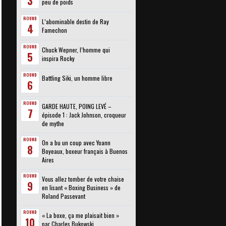
3
peu de poids
ROUND
L’abominable destin de Ray
4
Famechon
ROUND
Chuck Wepner, l’homme qui
5
inspira Rocky
ROUND
Battling Siki, un homme libre
6
ROUND
GARDE HAUTE, POING LEVÉ –
7
épisode 1 : Jack Johnson, croqueur
de mythe
ROUND
On a bu un coup avec Yoann
8
Boyeaux, boxeur français à Buenos
Aires
ROUND
Vous allez tomber de votre chaise
9
en lisant « Boxing Business » de
Roland Passevant
ROUND
« La boxe, ça me plaisait bien »
10
par Charles Bukowski