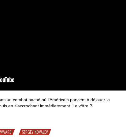
ns un combat haché où l’Américain parvient à déjouer la
puis en s’accrochant immédiatement. Le vôtre ?
ant Ward vs. Kovalev
EVWARD
SERGEY KOVALEV