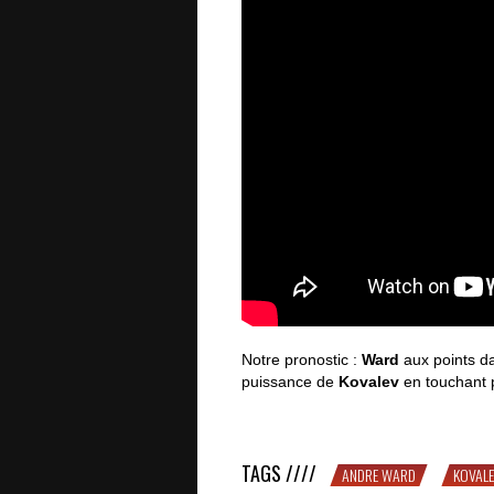
Notre pronostic :
Ward
aux points da
puissance de
Kovalev
en touchant 
Plus que quelques heures à tuer av
TAGS ////
ANDRE WARD
KOVAL